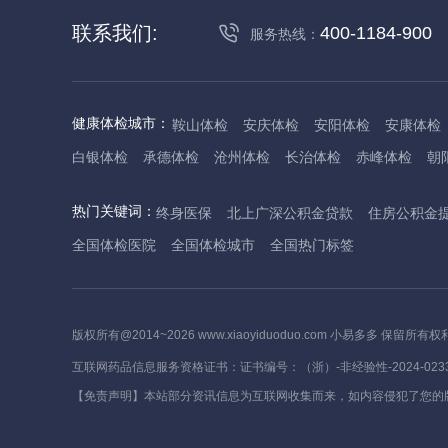
联系我们:
400-1184-900
服务热线：
健康体检城市：
鞍山体检
安庆体检
安阳体检
安康体检
白银体检
承德体检
沧州体检
长治体检
赤峰体检
朝
丹东体检
大庆体检
东营体检
德州体检
东莞体检
儋
热门关键词：
终身医保
北上广深公积金贷款
住房公积金
抚州体检
佛山体检
防城港体检
赣州体检
广州体检
全国体检医院
全国体检城市
全国热门标签
哈尔滨体检
淮安体检
杭州体检
湖州体检
合肥体检
河池体检
海口体检
汉中体检
晋城体检
晋中体检
锦
焦作体检
济源体检
荆门体检
荆州体检
江门体检
揭
版权所有@2014~2026 www.xiaoyiduoduo.com 小易多多 保留所有权
莱芜体检
临沂体检
聊城体检
洛阳体检
漯河体检
娄
互联网药品信息服务资格证书：证书编号：（浙）-非经验性-2024-023
茂名体检
梅州体检
绵阳体检
眉山体检
南京体检
南
【免责声明】本站部分资讯信息为互联网收集而来，如内容侵犯了您的
萍乡体检
平顶山体检
濮阳体检
攀枝花体检
普洱体检
沈阳体检
上海体检
苏州体检
宿迁体检
绍兴体检
宿