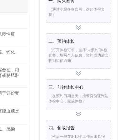
一、购买套餐
（通过小易多多官网，选购体检套
餐）
急慢性肝
二、预约体检
（打开体检订单，选择“未预约”体检
症、钙化、
套餐，填写个人信息，预约成功后会
收到短信通知）
综合征，狼
肾或膀胱肿
三、前往体检中心
用于评价受
（在预约日期当天，携带身份证到达
体检中心，完成体检）
空腹血糖是
四、领取报告
血、感染
（检后一般在3-10个工作日出具报