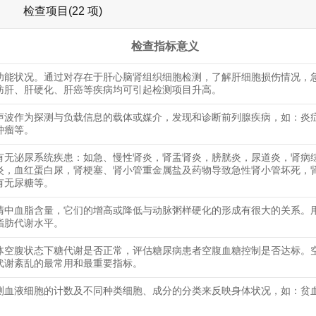
检查项目(22 项)
检查指标意义
功能状况。通过对存在于肝心脑肾组织细胞检测，了解肝细胞损伤情况，
肪肝、肝硬化、肝癌等疾病均可引起检测项目升高。
声波作为探测与负载信息的载体或媒介，发现和诊断前列腺疾病，如：炎
肿瘤等。
有无泌尿系统疾患：如急、慢性肾炎，肾盂肾炎，膀胱炎，尿道炎，肾病
炎，血红蛋白尿，肾梗塞、肾小管重金属盐及药物导致急性肾小管坏死，
有无尿糖等。
清中血脂含量，它们的增高或降低与动脉粥样硬化的形成有很大的关系。
脂肪代谢水平。
体空腹状态下糖代谢是否正常，评估糖尿病患者空腹血糖控制是否达标。
代谢紊乱的最常用和最重要指标。
测血液细胞的计数及不同种类细胞、成分的分类来反映身体状况，如：贫