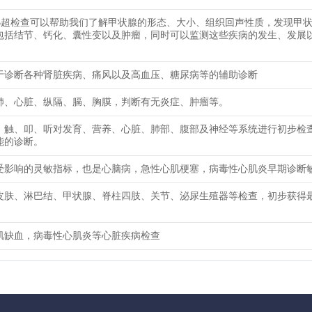
B超检查可以帮助我们了解甲状腺的形态、大小、组织回声性质，发现甲
包括结节、钙化、囊性变以及肿瘤，同时可以监测这些疾病的发生、发展
于诊断各种肾脏疾病、痛风以及高血压、糖尿病等的辅助诊断
肺、心脏、纵隔、膈、胸膜，判断有无炎症、肿瘤等。
、触、叩、听对发育、营养、心脏、肺部、腹部及神经等系统进行初步检
能的诊断。
受影响的灵敏指标，也是心脑病，急性心肌梗塞，病毒性心肌炎早期诊断
皮肤、淋巴结、甲状腺、脊柱四肢、关节、泌尿生殖器等检查，初步获得
肌缺血，病毒性心肌炎等心脏疾病检查