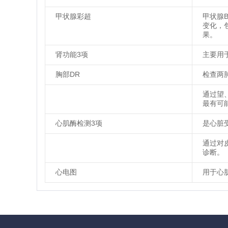
甲状腺彩超
甲状腺
变化，
果。
肾功能3项
主要用
胸部DR
检查两
通过望
最有可
心肌酶检测3项
是心脏
通过对
诊断。
心电图
用于心