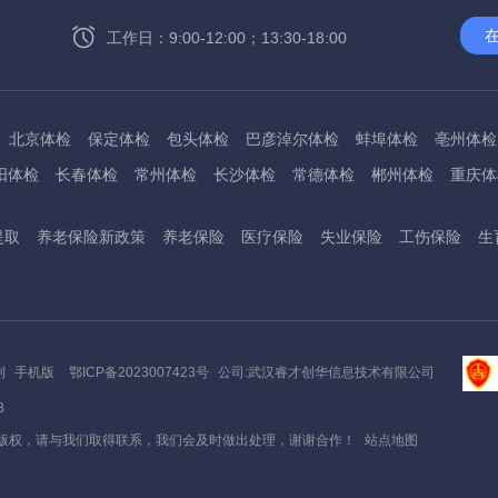
工作日：9:00-12:00；13:30-18:00
北京体检
保定体检
包头体检
巴彦淖尔体检
蚌埠体检
亳州体检
阳体检
长春体检
常州体检
长沙体检
常德体检
郴州体检
重庆体
州体检
东方体检
德阳体检
达州体检
大理体检
石嘴山体检
鄂尔
提取
养老保险新政策
养老保险
医疗保险
失业保险
工伤保险
生
桂林体检
贵港体检
广元体检
贵阳体检
红河体检
邯郸体检
衡水
淮南体检
淮北体检
菏泽体检
鹤壁体检
许昌体检
黄石体检
黄冈
州体检
吉林体检
齐齐哈尔体检
鸡西体检
嘉兴体检
金华体检
景
阳体检
嘉峪关体检
开封体检
昆明体检
克拉玛依体检
廊坊体检
利
手机版
鄂ICP备2023007423号
公司:武汉睿才创华信息技术有限公司
底体检
柳州体检
来宾体检
泸州体检
乐山体检
凉山体检
六盘水
3
通体检
宁波体检
南平体检
宁德体检
南昌体检
南阳体检
南宁体
版权，请与我们取得联系，我们会及时做出处理，谢谢合作！
站点地图
秦皇岛体检
衢州体检
泉州体检
青岛体检
清远体检
琼海体检
州体检
三明体检
上饶体检
三门峡体检
商丘体检
十堰体检
邵阳