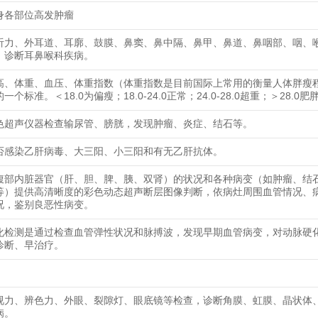
身各部位高发肿瘤
听力、外耳道、耳廓、鼓膜、鼻窦、鼻中隔、鼻甲、鼻道、鼻咽部、咽、
，诊断耳鼻喉科疾病。
高、体重、血压、体重指数（体重指数是目前国际上常用的衡量人体胖瘦
一个标准。＜18.0为偏瘦；18.0-24.0正常；24.0-28.0超重；＞28.0肥
色超声仪器检查输尿管、膀胱，发现肿瘤、炎症、结石等。
否感染乙肝病毒、大三阳、小三阳和有无乙肝抗体。
腹部内脏器官（肝、胆、脾、胰、双肾）的状况和各种病变（如肿瘤、结
等）提供高清晰度的彩色动态超声断层图像判断，依病灶周围血管情况、
况，鉴别良恶性病变。
化检测是通过检查血管弹性状况和脉搏波，发现早期血管病变，对动脉硬
诊断、早治疗。
视力、辨色力、外眼、裂隙灯、眼底镜等检查，诊断角膜、虹膜、晶状体
病。