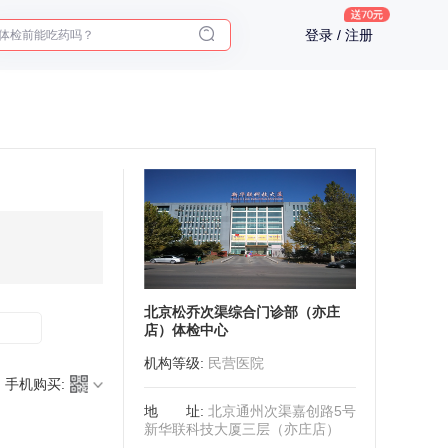
体检前能吃药吗？
登录 / 注册
十大理由告诉你为什么要买保险
入职体检在线预约
2025年了，给父母预约体检
北京松乔次渠综合门诊部（亦庄
店）体检中心
机构等级
:
民营医院
手机购买:
地址
:
北京通州次渠嘉创路5号
新华联科技大厦三层（亦庄店）