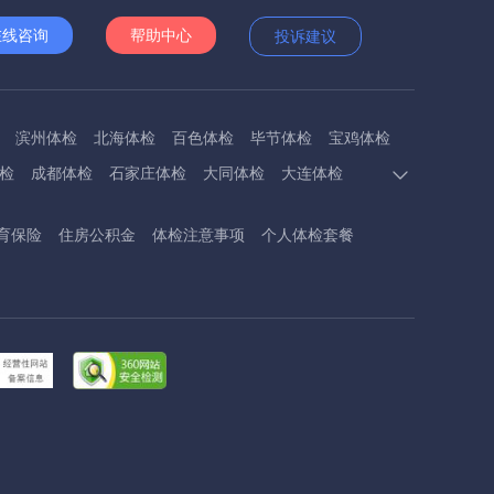
在线咨询
帮助中心
投诉建议
滨州体检
北海体检
百色体检
毕节体检
宝鸡体检
检
成都体检
石家庄体检
大同体检
大连体检
多斯体检
鄂州体检
抚顺体检
阜阳体检
福州体检
育保险
住房公积金
体检注意事项
个人体检套餐
体检
呼和浩特体检
呼伦贝尔体检
葫芦岛体检
体检
衡阳体检
怀化体检
惠州体检
河源体检
德镇体检
九江体检
吉安体检
济南体检
济宁体检
临汾体检
辽阳体检
连云港体检
丽水体检
龙岩体检
体检
兰州体检
陇南体检
牡丹江体检
马鞍山体检
检
内江体检
南充体检
盘锦体检
莆田体检
黔东南体检
黔南体检
曲靖体检
庆阳体检
日照体检
体检
韶关体检
深圳体检
汕头体检
汕尾体检