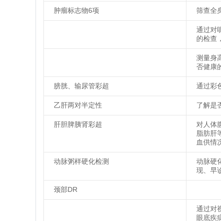
肿瘤标志物6项
筛查全
通过对
的检查
测量身
否健康的
膀胱、输尿管彩超
通过彩
乙肝两对半定性
了解是
肝胆脾胰肾彩超
对人体
脂肪肝
血供情
动脉粥样硬化检测
动脉硬
现、早
颈部DR
通过对
眼底疾