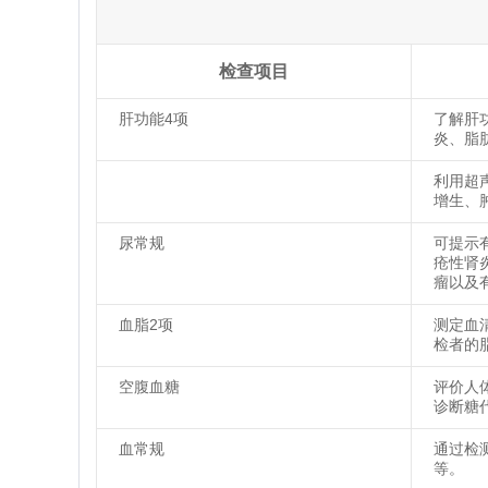
检查项目
肝功能4项
了解肝
炎、脂
利用超
增生、
尿常规
可提示
疮性肾
瘤以及
血脂2项
测定血
检者的
空腹血糖
评价人
诊断糖
血常规
通过检
等。