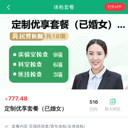
体检套餐
打开APP
777.48
￥
516
定制优享套餐（已婚女）
加入对比
已约
套餐内容
宫颈癌筛查/
青年体检/
全身体检/