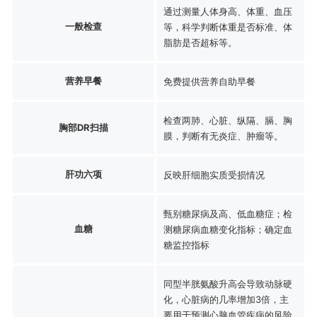
通过测量人体身高、体重、血压
一般检查
等，科学判断体重是否标准、体
脂肪是否超标等。
营养早餐
免费提供营养自助早餐
检查两肺、心脏、纵隔、膈、胸
胸部DR扫描
膜，判断有无炎症、肿瘤等。
肝功六项
反映肝细胞实质受损情况
甄别糖尿病及高、低血糖症；检
血糖
测糖尿病血糖变化指标；确定血
糖监控指标
同型半胱氨酸升高会导致动脉硬
化，心脏病的几率增加3倍，主
要用于预测心脑血管疾病的风险