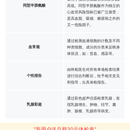
同型半胱氨酸
高低。同型半胱氨酸作为独立的
心血管风险指标已被广泛接受，
是高血脂、吸烟、糖尿病之外的
又一危险因子。
通过检测血液细胞的计数及不同
血常规
种类细胞、成分的分类来反映身
体状况，如：贫血、感染等。
由终检医生对所有单项检查结果
个性报告
进行综合判断后，给予相关意见
和指导，出具体检报告。
通过彩色超声仪器检查乳腺，发
乳腺彩超
现乳腺增生、肿物、结节、囊
肿、腺瘤、乳腺癌等病变。
"新用户送总额30元体检券"