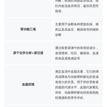
判断，依病灶周围血管情况、病
灶内血流血供情况，鉴别良恶性
病变。
主要用于诊断各种肾脏疾病、痛
肾功能三项
风以及高血压、糖尿病等的辅助
诊断
通过检查尿液中的有形状成分，
尿干化学分析+尿沉渣
发现肾病、结石、糖尿病、血液
疾病及尿路感染等
测定血清中血脂含量，它们的增
高或降低与动脉粥样硬化的形成
有很大的关系。用于评价受检者
血脂四项
的脂肪代谢水平，血脂代谢紊乱
评价、动脉粥样硬化性疾病危险
性预测和营养学评价。