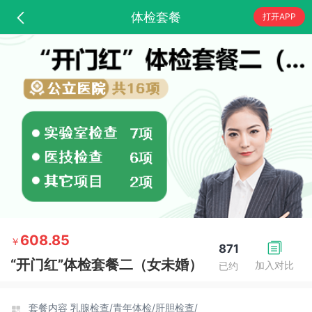
体检套餐
打开APP
608.85
￥
871
“开门红”体检套餐二（女未婚）
加入对比
已约
套餐内容
乳腺检查/
青年体检/
肝胆检查/