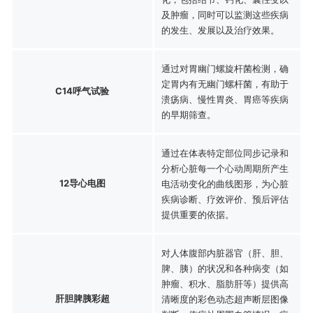
及肿瘤，同时可以监测这些疾病
的发生、发展以及治疗效果。
通过对胃幽门螺旋杆菌检测，确
定胃内有无幽门螺杆菌，有助于
C14呼气试验
溃疡病、慢性胃炎、胃癌等疾病
的早期筛查。
通过在体表特定部位同步记录和
分析心脏每一个心动周期所产生
12导心电图
电活动变化的曲线图形，为心脏
疾病诊断、疗效评价、预后评估
提供重要的依据。
对人体腹部内脏器官（肝、胆、
脾、胰）的状况和各种病变（如
肿瘤、积水、脂肪肝等）提供高
肝胆脾胰彩超
清晰度的彩色动态超声断层图像