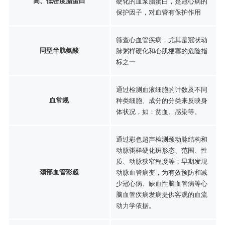
高、低密度脂蛋白
硬化的血浆脂蛋白，是冠心病的
保护因子，对血管有保护作用
筛查心血管疾病，尤其是冠状动
同型半胱氨酸
脉粥样硬化和心肌梗塞的危险指
标之一
通过检测血液细胞的计数及不同
血常规
种类细胞、成分的分类来反映身
体状况，如：贫血、感染等。
通过彩色超声检测颈动脉结构和
动脉粥样硬化斑形态、范围、性
质、动脉狭窄程度等；早期发现
颈部血管彩超
动脉血管病变，为有效预防和减
少冠心病、缺血性脑血管病等心
脑血管疾病发病提供客观的血流
动力学依据。