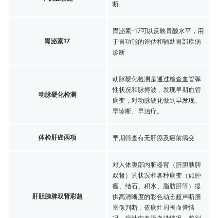
断
胃泌素-17可以反映胃酸水平，用
胃泌素17
于胃功能的评估和辅助胃部疾病
诊断
动脉硬化检测是通过检查血管弹
性状况和脉搏波，发现早期血管
动脉硬化检测
病变，对动脉硬化做到早发现、
早诊断、早治疗。
体检肝癌两项
早期筛查有无肝癌及癌前病变
对人体腹部内脏器官（肝胆胰脾
双肾）的状况和各种病变（如肿
瘤、结石、积水、脂肪肝等）提
肝胆胰脾双肾彩超
供高清晰度的彩色动态超声断层
图像判断，依病灶周围血管情
况、病灶内血流血供情况，鉴别