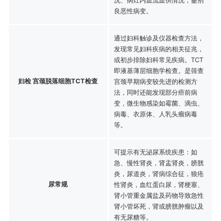
良恶性病变。
通过妇科触诊及仪器检查方法，
发现常见妇科疾病的相关征兆，
或初步排除妇科常见疾病。TCT
即液基薄层细胞学检查。是筛查
妇检 宫颈脱落细胞TCT检查
宫颈早期病变较先进的检测方
法，同时还能发现部分癌前病
变，微生物感染如霉菌、滴虫、
病毒、衣原体、人乳头瘤病毒
等。
可提示有无泌尿系统疾患：如
急、慢性肾炎，肾盂肾炎，膀胱
炎，尿道炎，肾病综合征，狼疮
尿常规
性肾炎，血红蛋白尿，肾梗塞、
肾小管重金属盐及药物导致急性
肾小管坏死，肾或膀胱肿瘤以及
有无尿糖等。