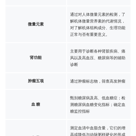
通过对人体微量元素的检测，了
解机体微量营养素的代谢情况，
微量元素
对了解机体组构成分、生理功能
正常与否有重要意义。
主要用于诊断各种肾脏疾病、痛
肾功能
风以及高血压、糖尿病等的辅助
诊断
肿瘤五项
通过肿瘤标志物，筛查高发肿瘤
甄别糖尿病及高、低血糖症；检
血 糖
测糖尿病血糖变化指标；确定血
糖监控指标
测定血清中血脂含量，它们的增
高或降低与动脉粥样硬化的形成