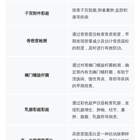
筛查子宫肌瘤,卵巢囊肿,盆腔积
子宫附件彩超
液等疾病
通过骨密度仪检查骨质密度，早
骨密度检测
期发现骨量减少及估计骨质疏松
的程度，及时进行有效防治。
通过对胃幽门螺旋杆菌检测，确
定胃内有无幽门螺杆菌，有助于
幽门螺旋杆菌
溃疡病、慢性胃炎、胃癌等疾病
的早期筛查。
通过彩色超声仪器检查乳腺，发
乳腺彩超彩超
现乳腺增生、肿物、结节、囊
肿、腺瘤、乳腺癌等病变。
高密度脂蛋白是一种抗动脉粥样