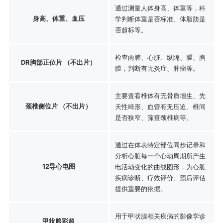
通过测量人体身高、体重等，科
身高、体重、血压
学判断体重是否标准、体脂肪是
否超标等。
检查两肺、心脏、纵隔、膈、胸
DR胸部正位片 （不出片）
膜，判断有无炎症、肿瘤等。
主要查看椎体有无骨质增生、先
颈椎侧位片 （不出片）
天性畸形、血管有无压迫、椎间
是否狭窄、筛查颈椎病等。
通过在体表特定部位同步记录和
分析心脏每一个心动周期所产生
12导心电图
电活动变化的曲线图形，为心脏
疾病诊断、疗效评价、预后评估
提供重要的依据。
用于甲状腺相关疾病的影像学诊
甲状腺彩超