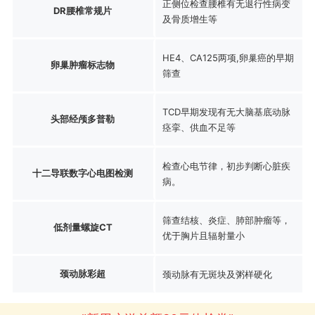
正侧位检查腰椎有无退行性病变
DR腰椎常规片
及骨质增生等
HE4、CA125两项,卵巢癌的早期
卵巢肿瘤标志物
筛查
TCD早期发现有无大脑基底动脉
头部经颅多普勒
痉挛、供血不足等
检查心电节律，初步判断心脏疾
十二导联数字心电图检测
病。
筛查结核、炎症、肺部肿瘤等，
低剂量螺旋CT
优于胸片且辐射量小
颈动脉彩超
颈动脉有无斑块及粥样硬化