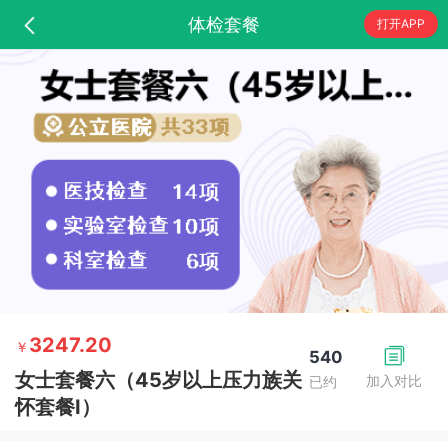
体检套餐
打开APP
3247.20
￥
540
女士套餐六（45岁以上压力族关
加入对比
已约
怀套餐Ⅰ）