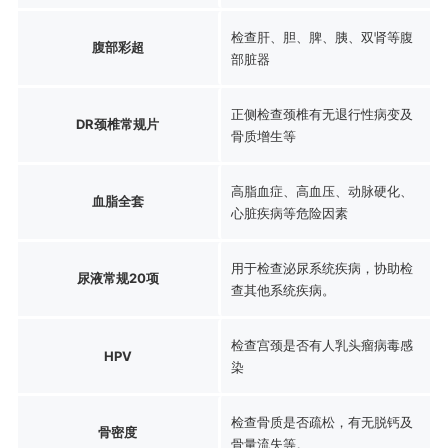
检查肝、胆、脾、胰、双肾等腹
腹部彩超
部脏器
正侧检查颈椎有无退行性病变及
DR颈椎常规片
骨质增生等
高脂血症、高血压、动脉硬化、
血脂全套
心脏疾病等危险因素
用于检查泌尿系统疾病，协助检
尿液常规20项
查其他系统疾病。
检查宫颈是否有人乳头瘤病毒感
HPV
染
检查骨质是否疏松，有无脱钙及
骨密度
骨量流失等。