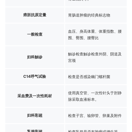
癌胚抗原定量
胃肠道肿瘤的经典标志物
血压、身高体重、体重指数、腰
一般检查
围、臀围、腰臀比
触诊检查触诊检查外阴、阴道及
妇科触诊
宫颈
C14呼气试验
检查是否感染幽门螺杆菌
使用真空管、一次性针头于肘静
采血费及一次性耗材
脉采取血液标本。
妇科彩超
检查子宫、输卵管、卵巢及附件
乳腺彩超
检查乳腺是否有肿瘤或增生等