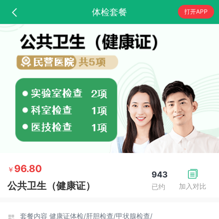
体检套餐
打开APP
96.80
￥
943
公共卫生（健康证）
加入对比
已约
套餐内容
健康证体检/
肝胆检查/
甲状腺检查/