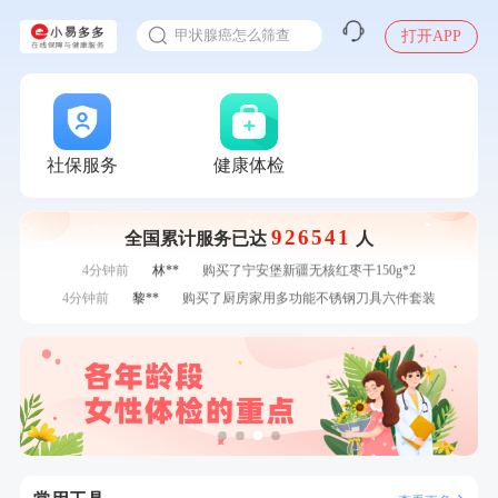
入职体检在线预约
24g*2盒
7分钟前
陆**
购买了固本堂阿胶糕传统口味400g
甲状腺癌怎么筛查
打开APP
刚刚
李**
成功预约了青年白领男套餐
刚刚
李**
成功预约了青年白领男套餐
刚刚
张**
成功预约了心脏病套餐
刚刚
张**
成功预约了心脏病套餐
1分钟前
戴*
购买了便携式手持小风扇
社保服务
健康体检
1分钟前
潘*
购买了美的1.5L电热水壶HJ1522
2分钟前
林**
成功预约了女性健康套餐二档
926541
全国累计服务已达
人
2分钟前
林**
成功预约糖尿病强化体检套餐
4分钟前
林**
购买了宁安堡新疆无核红枣干150g*2
4分钟前
黎**
购买了厨房家用多功能不锈钢刀具六件套装
6分钟前
刘**
成功预约了入职体检套餐
6分钟前
姜**
成功预约了女性VIP体检套餐
7分钟前
李**
购买了七年五季黑咖啡速溶低脂无添加蔗糖美式咖啡粉
24g*2盒
7分钟前
陆**
购买了固本堂阿胶糕传统口味400g
刚刚
李**
成功预约了青年白领男套餐
刚刚
李**
成功预约了青年白领男套餐