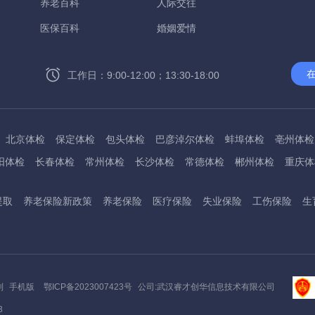
养老百科
人际交往
医保百科
婚姻爱情
工作日：9:00-12:00；13:30-18:00
北京体检
保定体检
包头体检
巴彦淖尔体检
蚌埠体检
亳州体检
阳体检
长春体检
常州体检
长沙体检
常德体检
郴州体检
重庆体
州体检
东方体检
德阳体检
达州体检
大理体检
石嘴山体检
鄂尔
提取
养老保险新政策
养老保险
医疗保险
失业保险
工伤保险
生
桂林体检
贵港体检
广元体检
贵阳体检
红河体检
邯郸体检
衡水
淮南体检
淮北体检
菏泽体检
鹤壁体检
许昌体检
黄石体检
黄冈
州体检
吉林体检
齐齐哈尔体检
鸡西体检
嘉兴体检
金华体检
景
阳体检
嘉峪关体检
开封体检
昆明体检
克拉玛依体检
廊坊体检
利
手机版
鄂ICP备2023007423号
公司:武汉睿才创华信息技术有限公司
底体检
柳州体检
来宾体检
泸州体检
乐山体检
凉山体检
六盘水
3