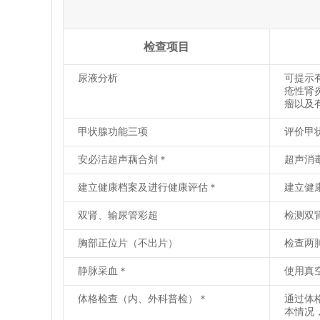
检查项目
尿液分析
可提示
疮性肾
瘤以及
甲状腺功能三项
评价甲
安必洁超声藕合剂＊
超声消
建立健康档案及进行健康评估＊
建立健
双肾、输尿管彩超
检测双
胸部正位片（不出片）
检查两
静脉采血＊
使用真
体格检查（内、外科普检）＊
通过体
本情况