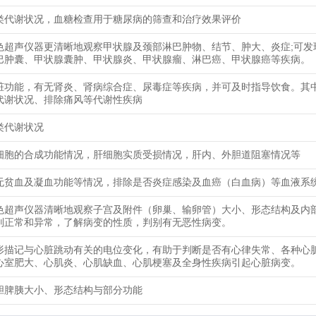
类代谢状况，血糖检查用于糖尿病的筛查和治疗效果评价
色超声仪器更清晰地观察甲状腺及颈部淋巴肿物、结节、肿大、炎症;可发
巴肿囊、甲状腺囊肿、甲状腺炎、甲状腺瘤、淋巴癌、甲状腺癌等疾病。
脏功能，有无肾炎、肾病综合症、尿毒症等疾病，并可及时指导饮食。其
代谢状况、排除痛风等代谢性疾病
类代谢状况
细胞的合成功能情况，肝细胞实质受损情况，肝内、外胆道阻塞情况等
无贫血及凝血功能等情况，排除是否炎症感染及血癌（白血病）等血液系
色超声仪器清晰地观察子宫及附件（卵巢、输卵管）大小、形态结构及内
别正常和异常，了解病变的性质，判别有无恶性病变。
形描记与心脏跳动有关的电位变化，有助于判断是否有心律失常、各种心
心室肥大、心肌炎、心肌缺血、心肌梗塞及全身性疾病引起心脏病变。
胆脾胰大小、形态结构与部分功能