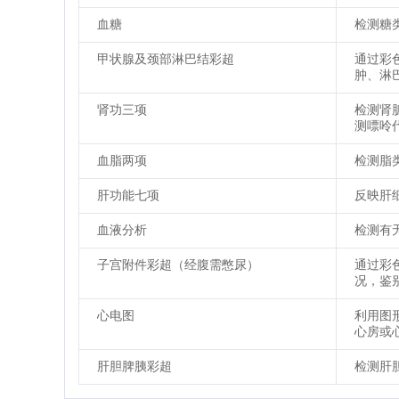
血糖
检测糖
甲状腺及颈部淋巴结彩超
通过彩
肿、淋
肾功三项
检测肾
测嘌呤
血脂两项
检测脂
肝功能七项
反映肝
血液分析
检测有
子宫附件彩超（经腹需憋尿）
通过彩
况，鉴
心电图
利用图
心房或
肝胆脾胰彩超
检测肝