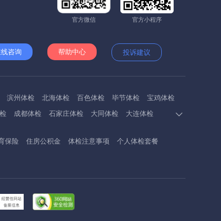
官方微信
官方小程序
在线咨询
帮助中心
投诉建议
滨州体检
北海体检
百色体检
毕节体检
宝鸡体检
检
成都体检
石家庄体检
大同体检
大连体检
多斯体检
鄂州体检
抚顺体检
阜阳体检
福州体检
育保险
住房公积金
体检注意事项
个人体检套餐
体检
呼和浩特体检
呼伦贝尔体检
葫芦岛体检
体检
衡阳体检
怀化体检
惠州体检
河源体检
德镇体检
九江体检
吉安体检
济南体检
济宁体检
临汾体检
辽阳体检
连云港体检
丽水体检
龙岩体检
体检
兰州体检
陇南体检
牡丹江体检
马鞍山体检