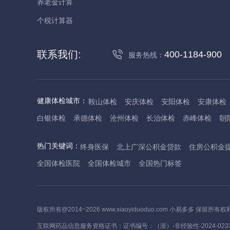
养老金计算
个税计算器
联系我们:
400-1184-900
服务热线：
健康体检城市：
鞍山体检
安庆体检
安阳体检
安康体检
白银体检
承德体检
沧州体检
长治体检
赤峰体检
朝
丹东体检
大庆体检
东营体检
德州体检
东莞体检
儋
热门关键词：
终身医保
北上广深公积金贷款
住房公积金
抚州体检
佛山体检
防城港体检
赣州体检
广州体检
全国体检医院
全国体检城市
全国热门标签
哈尔滨体检
淮安体检
杭州体检
湖州体检
合肥体检
河池体检
海口体检
汉中体检
晋城体检
晋中体检
锦
焦作体检
济源体检
荆门体检
荆州体检
江门体检
揭
版权所有@2014~2026 www.xiaoyiduoduo.com 小易多多 保留所有权
莱芜体检
临沂体检
聊城体检
洛阳体检
漯河体检
娄
互联网药品信息服务资格证书：证书编号：（浙）-非经验性-2024-023