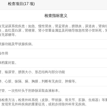
检查项目(17 项)
检查指标意义
有无泌尿系统疾患：如急、慢性肾炎，肾盂肾炎，膀胱炎，尿道炎，肾病
炎，血红蛋白尿，肾梗塞、肾小管重金属盐及药物导致急性肾小管坏死，
有无尿糖等。
状腺功能及甲状腺疾病。
毒作用
康档案封套。
肾、输尿管、膀胱大小、形态结构与部分功能
肺、心脏、纵隔、膈、胸膜，判断有无炎症、肿瘤等。
空管、一次性针头于肘静脉采取血液标本。
格检查方法，检查外科系统（皮肤、甲状腺、骨关节、肛肠、生殖器）等
，发现常见外科疾病的重要征兆，或初步排除外科常见疾病。