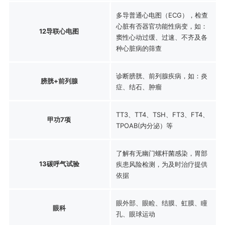
多导普通心电图（ECG），检查
心脏有否器官功能性病变，如：
12导联心电图
窦性心动过缓、过速、不齐及各
种心脏病的筛查
诊断膀胱、前列腺疾病，如：炎
膀胱+前列腺
症、结石、肿瘤
TT3、TT4、TSH、FT3、FT4、
甲功7项
TPOAB(内分泌）等
了解有无幽门螺杆菌感染，胃部
13碳呼气试验
疾患风险检测，为及时治疗提供
依据
眼外部、眼睑、结膜、虹膜、瞳
眼科
孔、眼球运动