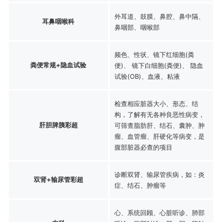
外耳道、鼓膜、鼻腔、鼻中隔、
耳鼻咽喉科
鼻咽部、咽喉部
频色、性状、镜下红细胞(粪
粪便常规+隐血试验
便)、 镜下白细胞(粪便)、 隐血
试验(OB)、血液、粘液
检查相应脏器大小、形态、结
构，了解有无各种良恶性病变，
肝胆脾胰彩超
可筛查脂肪肝、结石、囊肿、肿
瘤、血管瘤、肝硬化等病变，是
腹部脏器必查的项目
诊断双肾、输尿管疾病，如：炎
双肾+输尿管彩超
症、结石、肿瘤等
心、系统回顾、心脏听诊、肺部