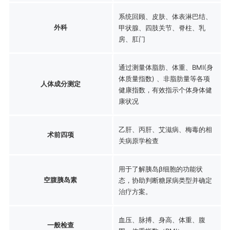
系统回顾、皮肤、体表淋巴结、
外科
甲状腺、四肢关节、脊柱、乳
房、肛门
通过测量体脂肪、体重、BMI(身
体质量指数) 、非脂肪量等各项
人体成分测定
健康指数，有效指示个体身体健
康状况
乙肝、丙肝、艾滋病、梅毒的相
术前四项
关病原学检查
用于了解胰岛β细胞的功能状
空腹胰岛素
态，协助判断糖尿病类型并确定
治疗方案。
血压、脉搏、身高、体重、腹
一般检查