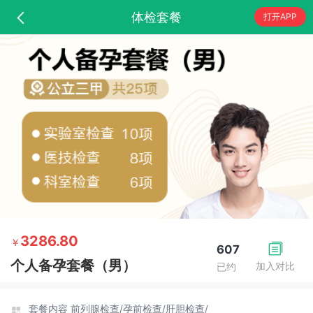
体检套餐
打开APP
3286.80
￥
607
个人备孕套餐（男）
加入对比
已约
套餐内容
前列腺检查/
孕前检查/
肝胆检查/