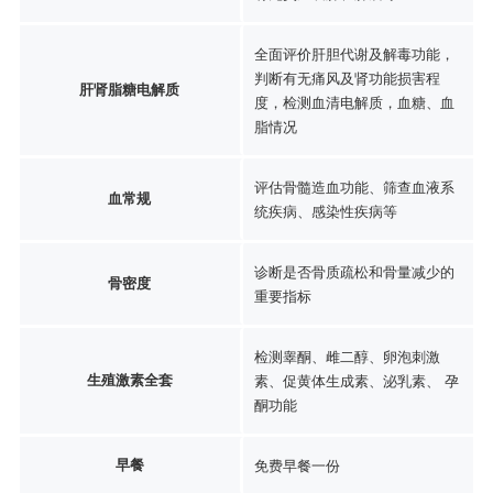
全面评价肝胆代谢及解毒功能，
判断有无痛风及肾功能损害程
肝肾脂糖电解质
度，检测血清电解质，血糖、血
脂情况
评估骨髓造血功能、筛查血液系
血常规
统疾病、感染性疾病等
诊断是否骨质疏松和骨量减少的
骨密度
重要指标
检测睾酮、雌二醇、卵泡刺激
生殖激素全套
素、促黄体生成素、泌乳素、 孕
酮功能
早餐
免费早餐一份