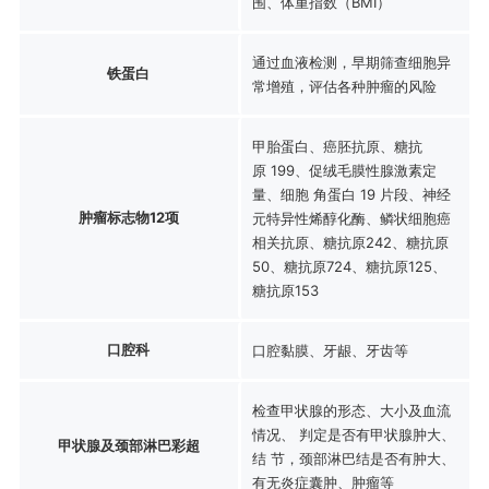
围、体重指数（BMI）
通过血液检测，早期筛查细胞异
铁蛋白
常增殖，评估各种肿瘤的风险
甲胎蛋白、癌胚抗原、糖抗
原 199、促绒毛膜性腺激素定
量、细胞 角蛋白 19 片段、神经
肿瘤标志物12项
元特异性烯醇化酶、鳞状细胞癌
相关抗原、糖抗原242、糖抗原
50、糖抗原724、糖抗原125、
糖抗原153
口腔科
口腔黏膜、牙龈、牙齿等
检查甲状腺的形态、大小及血流
情况、 判定是否有甲状腺肿大、
甲状腺及颈部淋巴彩超
结 节，颈部淋巴结是否有肿大、
有无炎症囊肿、肿瘤等