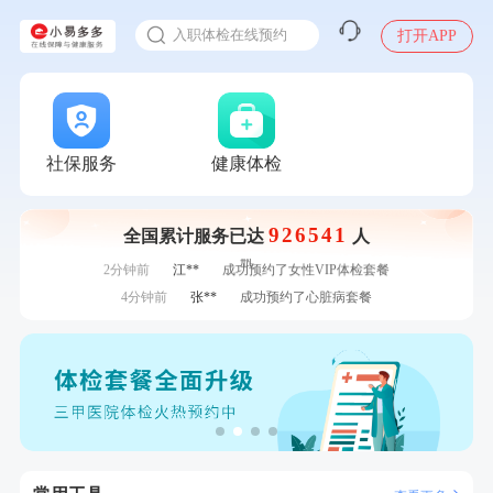
感染人偏肺病毒就会得肺炎吗
7分钟前
林**
成功预约糖尿病强化体检套餐
入职体检在线预约
打开APP
7分钟前
毛**
购买了联创雅斯奶锅DF-CP103M
甲状腺癌怎么筛查
刚刚
林**
购买了宁安堡新疆无核红枣干150g*2
刚刚
林**
购买了宁安堡新疆无核红枣干150g*2
刚刚
张**
成功预约糖尿病强化体检套餐
刚刚
张**
成功预约糖尿病强化体检套餐
社保服务
健康体检
1分钟前
赵**
成功预约青春体检卡（女）
1分钟前
林**
购买了小熊电烤箱 DKX-F10M6
926541
全国累计服务已达
人
2分钟前
毛**
购买了汤臣倍健多维男士多种维生素矿物质片1.5g*60片*2
瓶
2分钟前
江**
成功预约了女性VIP体检套餐
4分钟前
张**
成功预约了心脏病套餐
4分钟前
王*
购买了公牛环球旅行转换器—L07
6分钟前
何*
购买了K3颈椎按摩仪（浅灰色）
6分钟前
江**
成功预约了标准套餐（男）
7分钟前
林**
成功预约糖尿病强化体检套餐
7分钟前
毛**
购买了联创雅斯奶锅DF-CP103M
刚刚
林**
购买了宁安堡新疆无核红枣干150g*2
刚刚
林**
购买了宁安堡新疆无核红枣干150g*2