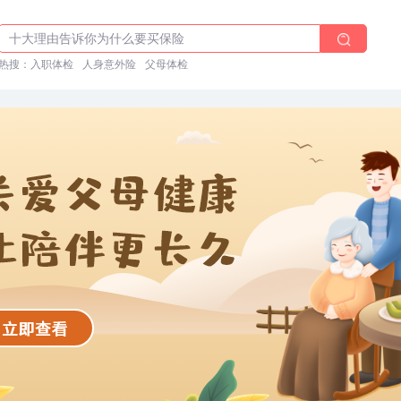
体检前能吃药吗？
十大理由告诉你为什么要买保险
热搜：
入职体检在线预约
入职体检
人身意外险
父母体检