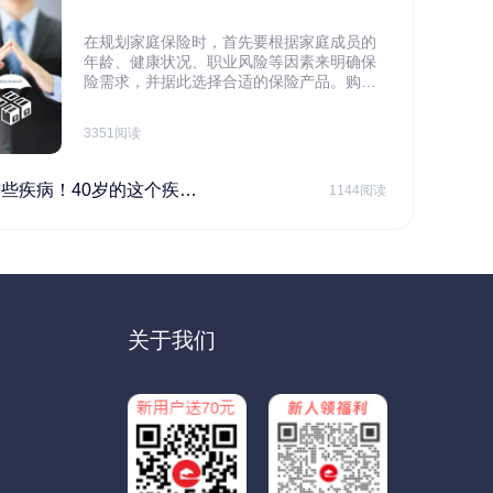
在规划家庭保险时，首先要根据家庭成员的
年龄、健康状况、职业风险等因素来明确保
险需求，并据此选择合适的保险产品。购买
保险应基于实际需求，选择不同的险种，避
免盲目投保。在预算有限的情况下，应合理
3351阅读
规划家庭财务预算，确保保险费用不会对家
庭日常开支造成压力，建议优先为家庭的主
要经济支柱投保。
40岁的这个疾病最需要注意！
1144阅读
关于我们