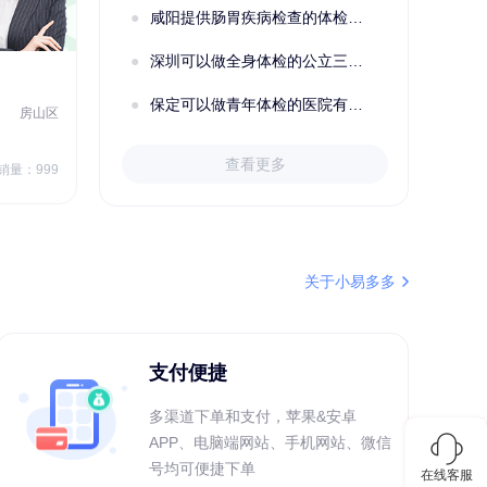
咸阳提供肠胃疾病检查的体检套餐有哪些？体检机构有哪些选择？如何预约？
购买了BP3颈椎热敷枕
深圳可以做全身体检的公立三甲医院及体检套餐汇总
2022定制C套餐 女未婚
女性
保定可以做青年体检的医院有哪些？有哪些套餐可以选择？
房山区
秦皇岛市第一医院体检中心
北戴河区
7
1709.40
查看更多
￥
销量：999
￥
销量：999
＋加入对比
关于小易多多
支付便捷
多渠道下单和支付，苹果&安卓
APP、电脑端网站、手机网站、微信
号均可便捷下单
在线客服