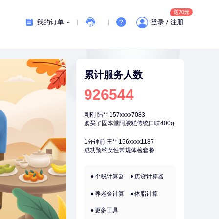
7分钟前
莫**
130xxxx7880
成功预约了健康体检一档
我的订单
登录 / 注册
刚刚
周**
197xxxx4928
购买了BP3颈椎热敷枕
刚刚
周**
197xxxx4928
购买了BP3颈椎热敷枕
累计服务人数
刚刚
陆**
157xxxx7083
926544
购买了固本堂阿胶糕传统口味400g
刚刚
陆**
157xxxx7083
购买了固本堂阿胶糕传统口味400g
1分钟前
王**
156xxxx1187
成功预约女性常规体检套餐
1分钟前
郑**
136xxxx9530
个税计算器
房贷计算器
成功预约了脑血管系统套餐
养老金计算
体脂计算
2分钟前
何*
196xxxx0519
购买了K3颈椎按摩仪（浅灰色）
更多工具