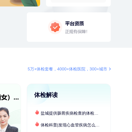
2分钟前
戴*
178xxxx6010
购买了便携式手持小风扇
4分钟前
莫**
137xxxx3241
成功预约了青少年体检套餐
4分钟前
江**
134xxxx0870
成功预约了女性VIP体检套餐
6分钟前
罗**
198xxxx8341
购买了美的体重秤 MO-CW5 白色
6分钟前
林**
187xxxx0819
5万+体检套餐，4000+体检医院，300+城市
购买了宁安堡新疆无核红枣干
150g*2
7分钟前
华**
134xxxx5345
成功预约了健康体检一档
体检解读
7分钟前
莫**
130xxxx7880
成功预约了健康体检一档
盐城提供肠胃疾病检查的体检套餐有哪些？体检机构有哪些选择？如何预约？
刚刚
周**
197xxxx4928
购买了BP3颈椎热敷枕
体检科普|发现心血管疾病怎么办？
刚刚
周**
197xxxx4928