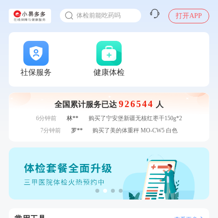
体检前能吃药吗
刚刚
毛**
购买了联创雅斯奶锅DF-CP103M
打开APP
刚刚
毛**
购买了联创雅斯奶锅DF-CP103M
十大理由告诉你为什么要买保险
1分钟前
林**
购买了小熊电烤箱 DKX-F10M6
感染人偏肺病毒就会得肺炎吗
1分钟前
王**
成功预约女性常规体检套餐
入职体检在线预约
2分钟前
张**
成功预约了心脏病套餐
甲状腺癌怎么筛查
2分钟前
赵*
购买了油米有福B款
社保服务
健康体检
4分钟前
陆**
购买了固本堂阿胶糕传统口味400g
4分钟前
刘**
成功预约了入职体检套餐
926544
全国累计服务已达
人
6分钟前
李**
成功预约了青年白领男套餐
6分钟前
林**
购买了宁安堡新疆无核红枣干150g*2
7分钟前
罗**
购买了美的体重秤 MO-CW5 白色
7分钟前
赵**
成功预约青春体检卡（女）
刚刚
华**
成功预约了健康体检一档
刚刚
华**
成功预约了健康体检一档