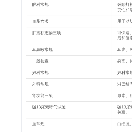
眼科常规
裂隙灯
变性和
血脂六项
用于动
肿瘤标志物三项
可快速
后和复
耳鼻喉常规
耳廓、
一般检查
身高、
妇科常规
妇科常
外科常规
淋巴结
肾功能三项
尿素、
碳13尿素呼气试验
碳13
关联。
血常规
白细胞