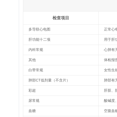
检查项目
多导联心电图
正常心
肝功能十二项
用于肝
内科常规
心肺有
其他
体检报
白带常规
女性生
肺部CT低剂量（不含片）
肺部有
彩超
肝脏、
尿常规
酸碱度
血糖
空腹血