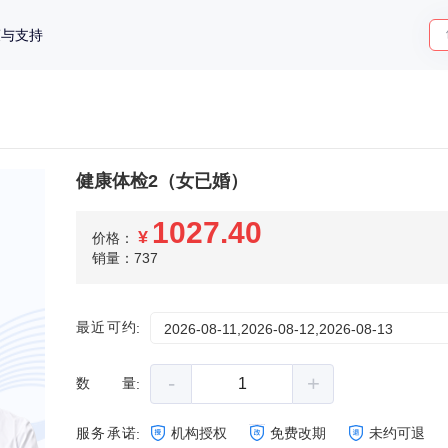
策与支持
健康体检2（女已婚）
1027.40
¥
价格：
销量：737
最近可约
:
2026-08-11,2026-08-12,2026-08-13
-
+
数量
:
服务承诺
机构授权
免费改期
未约可退
: