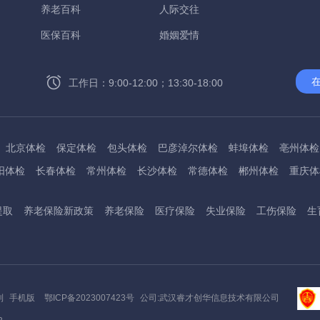
养老百科
人际交往
医保百科
婚姻爱情
工作日：9:00-12:00；13:30-18:00
北京体检
保定体检
包头体检
巴彦淖尔体检
蚌埠体检
亳州体检
阳体检
长春体检
常州体检
长沙体检
常德体检
郴州体检
重庆体
州体检
东方体检
德阳体检
达州体检
大理体检
石嘴山体检
鄂尔
提取
养老保险新政策
养老保险
医疗保险
失业保险
工伤保险
生
桂林体检
贵港体检
广元体检
贵阳体检
红河体检
邯郸体检
衡水
淮南体检
淮北体检
菏泽体检
鹤壁体检
许昌体检
黄石体检
黄冈
州体检
吉林体检
齐齐哈尔体检
鸡西体检
嘉兴体检
金华体检
景
阳体检
嘉峪关体检
开封体检
昆明体检
克拉玛依体检
廊坊体检
利
手机版
鄂ICP备2023007423号
公司:武汉睿才创华信息技术有限公司
底体检
柳州体检
来宾体检
泸州体检
乐山体检
凉山体检
六盘水