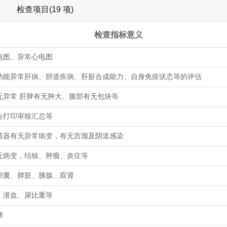
检查项目(19 项)
检查指标意义
电图、异常心电图
功能异常肝病、胆道疾病、肝脏合成能力、自身免疫状态等的评估
无异常 肝脾有无肿大、腹部有无包块等
告打印审核汇总等
殖器有无异常病变，有无宫颈及阴道感染
无病变，结核、肿瘤、炎症等
胆囊、脾脏、胰腺、双肾
、潜血、尿比重等
糖