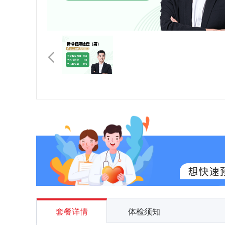
套餐详情
体检须知