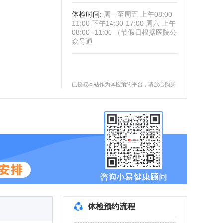
体检时间
:
周一至周五 上午08:00-
11:00 下午14:30-17:00 周六 上午
08:00 -11:00 （节假日根据医院公
众号通
已授权本站作为体检预约平台，请放心购买
体检预约流程