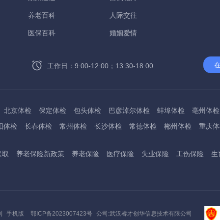
养老百科
人际交往
医保百科
婚姻爱情
工作日：9:00-12:00；13:30-18:00
北京体检
保定体检
包头体检
巴彦淖尔体检
蚌埠体检
亳州体检
阳体检
长春体检
常州体检
长沙体检
常德体检
郴州体检
重庆体
州体检
东方体检
德阳体检
达州体检
大理体检
石嘴山体检
鄂尔
提取
养老保险新政策
养老保险
医疗保险
失业保险
工伤保险
生
桂林体检
贵港体检
广元体检
贵阳体检
红河体检
邯郸体检
衡水
淮南体检
淮北体检
菏泽体检
鹤壁体检
许昌体检
黄石体检
黄冈
州体检
吉林体检
齐齐哈尔体检
鸡西体检
嘉兴体检
金华体检
景
阳体检
嘉峪关体检
开封体检
昆明体检
克拉玛依体检
廊坊体检
利
手机版
鄂ICP备2023007423号
公司:武汉睿才创华信息技术有限公司