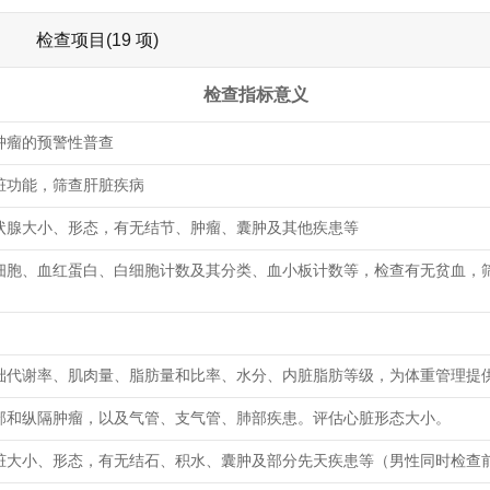
检查项目(19 项)
检查指标意义
肿瘤的预警性普查
脏功能，筛查肝脏疾病
状腺大小、形态，有无结节、肿瘤、囊肿及其他疾患等
细胞、血红蛋白、白细胞计数及其分类、血小板计数等，检查有无贫血，
。
础代谢率、肌肉量、脂肪量和比率、水分、内脏脂肪等级，为体重管理提
部和纵隔肿瘤，以及气管、支气管、肺部疾患。评估心脏形态大小。
脏大小、形态，有无结石、积水、囊肿及部分先天疾患等（男性同时检查