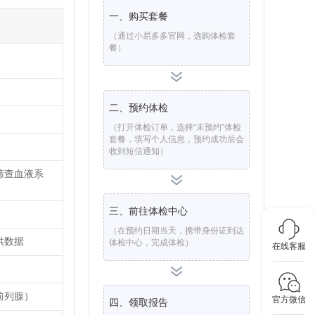
一、购买套餐
（通过小易多多官网，选购体检套
餐）
二、预约体检
（打开体检订单，选择“未预约”体检
套餐，填写个人信息，预约成功后会
收到短信通知）
筛查血液系
三、前往体检中心
（在预约日期当天，携带身份证到达
供数据
体检中心，完成体检）
在线客服
前列腺）
官方微信
四、领取报告