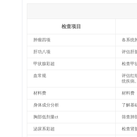
检查项目
肿瘤四项
各系统
肝功八项
评估肝
甲状腺彩超
检查甲
血常规
评估红
统疾病
材料费
材料费
身体成分分析
了解基
胸部低剂量ct
筛查肺
泌尿系彩超
检查肾