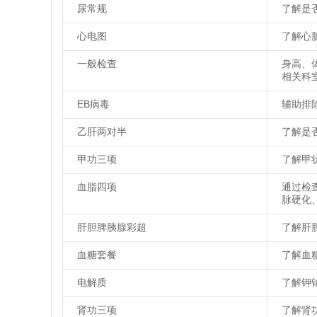
尿常规
了解是
心电图
了解心
一般检查
身高、
相关科
EB病毒
辅助排
乙肝两对半
了解是
甲功三项
了解甲
血脂四项
通过检
脉硬化
肝胆脾胰腺彩超
了解肝
血糖套餐
了解血
电解质
了解钾
肾功三项
了解肾