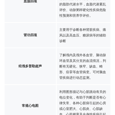
血脂四项
的脂肪代谢水平，血脂代谢紊乱
评价、动脉粥样硬化性疾病危险
性预测和营养学评价。
主要用于诊断各种肾脏疾病、痛
肾功四项
风以及高血压、糖尿病等的辅助
诊断
了解颅内及颅外各血管、脑动脉
环血管及其分支的血流情况，判
经颅多普勒超声
断有无硬化、狭窄、缺血、畸
形、痉挛等血管病变。可对脑血
管疾病进行动态监测。
利用图形描记与心脏跳动有关的
电位变化，有助于判断是否有心
律失常、各种心脏病引起的心房
常规心电图
或心室肥大、心肌炎、心肌缺
血、心肌梗塞及全身性疾病引起