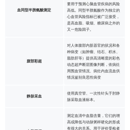
要用于预测心脑血管疾病的风险
血同型半胱氨酸测定
高低。同型半胱氨酸作为独立的
心血管风险指标已被广泛接受，
是高血脂、吸烟、糖尿病之外的
又一危险因子。
对人体腹部内脏器官的状况和各
种病变（如肿瘤、结石、积水、
脂肪肝等）提供高清晰度的彩色
腹部彩超
动态超声断层图像判断，依病灶
周围血管情况、病灶内血流血供
情况鉴别良恶性病变
使用真空管、一次性针头于肘静
静脉采血
脉采取血液标本。
测定血清中血脂含量，它们的增
高或降低与动脉粥样硬化的形成
有很大的关系。用于评价受检者