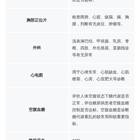
检查两肺、心脏、纵隔、膈、胸
胸部正位片
膜，判断有无炎症、肿瘤等。
浅表淋巴结、甲状腺、乳房、脊
外科
椎、四肢、外生殖器、直肠指诊
等有无异常
用于心律失常、心肌缺血、心肌
心电图
梗塞、心房、心室肥大等诊断
评价人体空腹状态下糖代谢是否
正常，评估糖尿病患者空腹血糖
空腹血糖
控制是否达标。空腹血糖是诊断
糖代谢紊乱的较常用和较重要指
标。