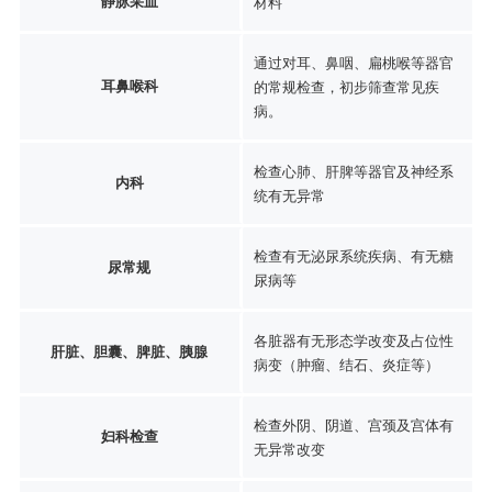
静脉采血
材料
通过对耳、鼻咽、扁桃喉等器官
耳鼻喉科
的常规检查，初步筛查常见疾
病。
检查心肺、肝脾等器官及神经系
内科
统有无异常
检查有无泌尿系统疾病、有无糖
尿常规
尿病等
各脏器有无形态学改变及占位性
肝脏、胆囊、脾脏、胰腺
病变（肿瘤、结石、炎症等）
检查外阴、阴道、宫颈及宫体有
妇科检查
无异常改变