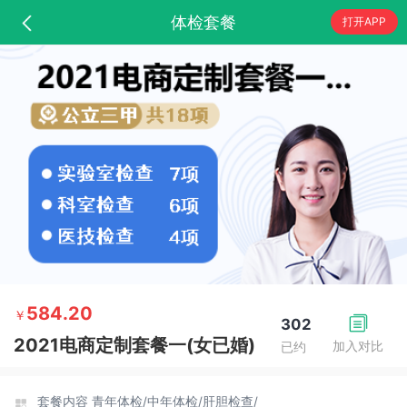
体检套餐
打开APP
584.20
￥
302
2021电商定制套餐一(女已婚)
加入对比
已约
套餐内容
青年体检/
中年体检/
肝胆检查/