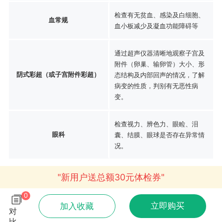
检查有无贫血、感染及白细胞、
血常规
血小板减少及凝血功能障碍等
通过超声仪器清晰地观察子宫及
附件（卵巢、输卵管）大小、形
阴式彩超（或子宫附件彩超）
态结构及内部回声的情况，了解
病变的性质，判别有无恶性病
变。
检查视力、辨色力、眼睑、泪
眼科
囊、结膜、眼球是否存在异常情
况。
"新用户送总额30元体检券"
0
立即购买
加入收藏
对
比