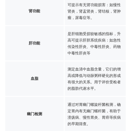
可提示有无肾功能损害：如慢性
肾功能
肾炎，肾盂肾炎，肾结核，肾肿
瘤，尿毒症等。
是肝细胞受损较敏感的指标，升
高可提示肝胆系统疾病：如急性
肝功能
传染性肝炎、中毒性肝炎、药物
中毒性肝炎等
测定血清中血脂含量，它们的增
高或降低与动脉粥样硬化的形成
血脂
有很大的关系。用于评价受检者
的脂肪代谢水平。
通过对胃幽门螺旋杆菌检测，确
定胃内有无幽门螺杆菌，有助于
幽门检测
溃疡病、慢性胃炎、胃癌等疾病
的早期筛查。