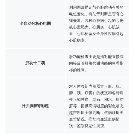
利用图形描记与心脏跳动有关的
电位变化，有助于判断是否有心
律失常、各种心脏病引起的心房
全自动分析心电图
或心室肥大、心肌炎、心肌缺
血、心肌梗塞及全身性疾病引起
心脏病变。
肝功能检查主要是指对能直接或
肝功十二项
间接反映肝脏代谢功能的生理指
标的检测。
对人体腹部内脏器官（肝、胆、
脾、胰、双肾）的状况和各种病
变（如肿瘤、结石、积水、脂肪
肝胆胰脾肾彩超
肝等）提供高清晰度的彩色动态
超声断层图像判断，依病灶周围
血管情况、病灶内血流血供情
况，鉴别良恶性病变。