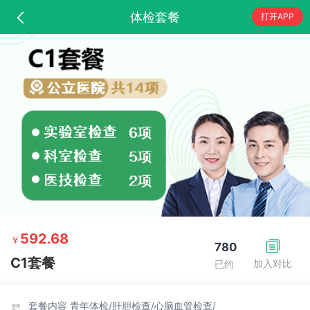
体检套餐
打开APP
592.68
￥
780
C1套餐
加入对比
已约
套餐内容
青年体检/
肝胆检查/
心脑血管检查/