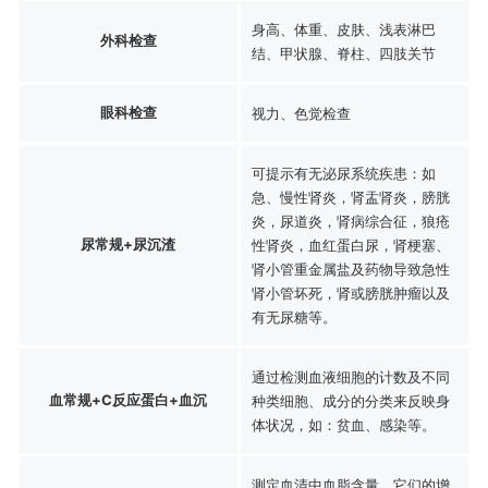
身高、体重、皮肤、浅表淋巴
外科检查
结、甲状腺、脊柱、四肢关节
眼科检查
视力、色觉检查
可提示有无泌尿系统疾患：如
急、慢性肾炎，肾盂肾炎，膀胱
炎，尿道炎，肾病综合征，狼疮
尿常规+尿沉渣
性肾炎，血红蛋白尿，肾梗塞、
肾小管重金属盐及药物导致急性
肾小管坏死，肾或膀胱肿瘤以及
有无尿糖等。
通过检测血液细胞的计数及不同
血常规+C反应蛋白+血沉
种类细胞、成分的分类来反映身
体状况，如：贫血、感染等。
测定血清中血脂含量，它们的增