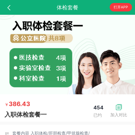
体检套餐
打开APP
386.43
￥
454
入职体检套餐一
加入对比
已约
套餐内容
入职体检/
肝胆检查/
甲状腺检查/