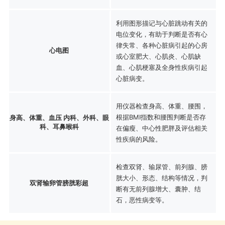
利用图形描记与心脏跳动有关的
电位变化，有助于判断是否有心
律失常、各种心脏病引起的心房
心电图
或心室肥大、心肌炎、心肌缺
血、心肌梗塞及全身性疾病引起
心脏病变。
用仪器检查身高、体重、腰围，
根据BMI指数和腰围判断是否存
身高、体重、血压 内科、外科、眼
科、耳鼻喉科
在偏瘦、中心性肥胖及评估相关
性疾病的风险。
检查双肾、输尿管、前列腺、膀
胱大小、形态、结构等情况，判
双肾输卵管膀胱彩超
断有无前列腺增大、囊肿、结
石，恶性病变等。