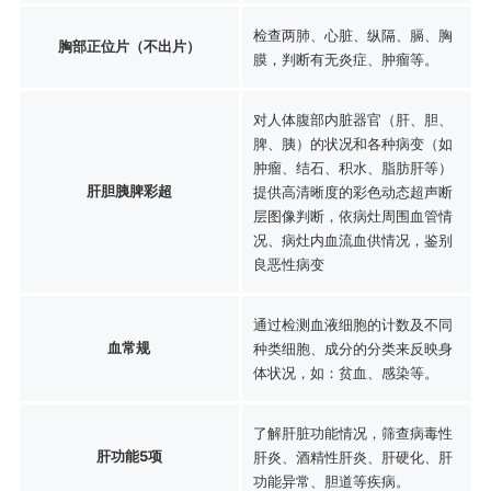
检查两肺、心脏、纵隔、膈、胸
胸部正位片（不出片）
膜，判断有无炎症、肿瘤等。
对人体腹部内脏器官（肝、胆、
脾、胰）的状况和各种病变（如
肿瘤、结石、积水、脂肪肝等）
肝胆胰脾彩超
提供高清晰度的彩色动态超声断
层图像判断，依病灶周围血管情
况、病灶内血流血供情况，鉴别
良恶性病变
通过检测血液细胞的计数及不同
血常规
种类细胞、成分的分类来反映身
体状况，如：贫血、感染等。
了解肝脏功能情况，筛查病毒性
肝功能5项
肝炎、酒精性肝炎、肝硬化、肝
功能异常、胆道等疾病。