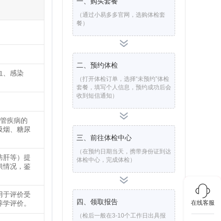
一、购买套餐
（通过小易多多官网，选购体检套
餐）
。
二、预约体检
血、感染
（打开体检订单，选择“未预约”体检
套餐，填写个人信息，预约成功后会
收到短信通知）
血管疾病的
吸烟、糖尿
三、前往体检中心
（在预约日期当天，携带身份证到达
肪肝等）提
体检中心，完成体检）
供情况，鉴
用于评价受
四、领取报告
养学评价。
在线客服
（检后一般在3-10个工作日出具报