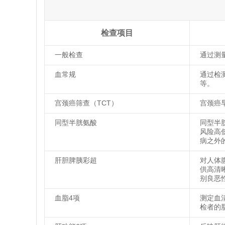
检查项目
一般检查
通过测
血常规
通过检
等。
宫颈癌筛查（TCT）
宫颈癌
同型半胱氨酸
同型半
风险高
病之外
肝胆脾胰彩超
对人体
供高清
别良恶
血脂4项
测定血
检者的