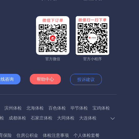
官方微信
官方小程序
在线咨询
帮助中心
投诉建议
滨州体检
北海体检
百色体检
毕节体检
宝鸡体检
检
成都体检
石家庄体检
大同体检
大连体检
多斯体检
鄂州体检
抚顺体检
阜阳体检
福州体检
育保险
住房公积金
体检注意事项
个人体检套餐
体检
呼和浩特体检
呼伦贝尔体检
葫芦岛体检