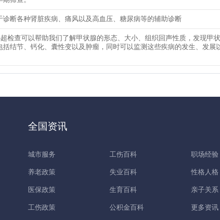
于诊断各种肾脏疾病、痛风以及高血压、糖尿病等的辅助诊断
B超检查可以帮助我们了解甲状腺的形态、大小、组织回声性质，发现甲
包括结节、钙化、囊性变以及肿瘤，同时可以监测这些疾病的发生、发展
全国资讯
城市服务
工伤百科
职场经验
养老政策
失业百科
性格人格
医保政策
生育百科
亲子关系
工伤政策
公积金百科
更多资讯