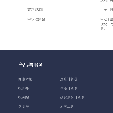
肾功能3项
主要用
甲状腺彩超
甲状腺
变化，
果。
产品与服务
健康体检
房贷计算器
找套餐
体脂计算器
找医院
延迟退休计算器
选测评
所有工具