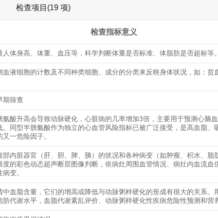
检查项目(19 项)
检查指标意义
量人体身高、体重、血压等，科学判断体重是否标准、体脂肪是否超标等
测血液细胞的计数及不同种类细胞、成分的分类来反映身体状况，如：贫
早期筛查
胱氨酸升高会导致动脉硬化，心脏病的几率增加3倍，主要用于预测心脑
低。同型半胱氨酸作为独立的心血管风险指标已被广泛接受，是高血脂、
的又一危险因子。
腹部内脏器官（肝、胆、脾、胰）的状况和各种病变（如肿瘤、积水、脂
晰度的彩色动态超声断层图像判断，依病灶周围血管情况、病灶内血流血
性病变。
清中血脂含量，它们的增高或降低与动脉粥样硬化的形成有很大的关系。
脂肪代谢水平，血脂代谢紊乱评价、动脉粥样硬化性疾病危险性预测和营