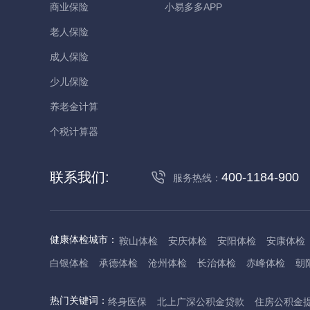
商业保险
小易多多APP
老人保险
成人保险
少儿保险
养老金计算
个税计算器
联系我们:
400-1184-900
服务热线：
健康体检城市：
鞍山体检
安庆体检
安阳体检
安康体检
白银体检
承德体检
沧州体检
长治体检
赤峰体检
朝
丹东体检
大庆体检
东营体检
德州体检
东莞体检
儋
热门关键词：
终身医保
北上广深公积金贷款
住房公积金
抚州体检
佛山体检
防城港体检
赣州体检
广州体检