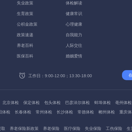
失业政策
体检解读
生育政策
健康常识
公积金政策
心理健康
政策速递
自我能力
养老百科
人际交往
医保百科
婚姻爱情
工作日：9:00-12:00；13:30-18:00
北京体检
保定体检
包头体检
巴彦淖尔体检
蚌埠体检
亳州体检
阳体检
长春体检
常州体检
长沙体检
常德体检
郴州体检
重庆体
州体检
东方体检
德阳体检
达州体检
大理体检
石嘴山体检
鄂尔
提取
养老保险新政策
养老保险
医疗保险
失业保险
工伤保险
生
桂林体检
贵港体检
广元体检
贵阳体检
红河体检
邯郸体检
衡水