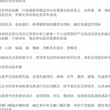
细胞实质受损情况
性肝癌的诊断、疗效观察和预后评估有重要的临床意义。在卵巢、胃、胰
瘤及肝炎、肝硬化等疾病也有异常发现。
尿病及高、低血糖症；检测糖尿病血糖变化指标；确定血糖监控指标
体表特定部位同步记录和分析心脏每一个心动周期所产生电活动变化的曲
病诊断、疗效评价、预后评估提供重要的依据。
肺、心脏、纵隔、膈、胸膜，判断有无炎症、肿瘤等。
科触诊及仪器检查方法，发现常见妇科疾病的相关征兆，或初步排除妇科
供营养自助早餐
色超声仪器检查乳腺，发现乳腺增生、肿物、结节、囊肿、腺瘤、乳腺癌
医生对所有单项检查结果进行综合判断后，给予相关意见和指导，出具体
查尿液中的有形状成分，发现肾病、结石、糖尿病、血液疾病及尿路感染
胃幽门螺旋杆菌检测，确定胃内有无幽门螺杆菌，有助于溃疡病、慢性胃
早期筛查。