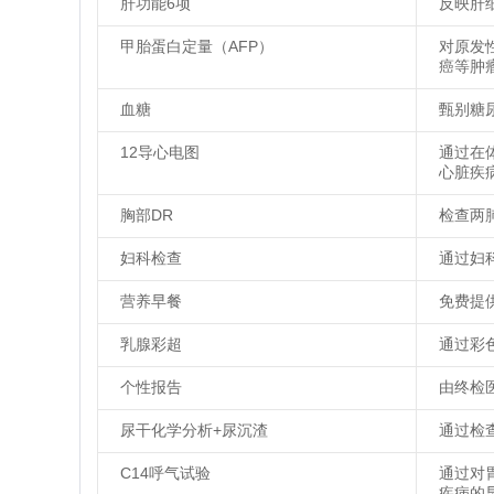
肝功能6项
反映肝
甲胎蛋白定量（AFP）
对原发
癌等肿
血糖
甄别糖
12导心电图
通过在
心脏疾
胸部DR
检查两
妇科检查
通过妇
营养早餐
免费提
乳腺彩超
通过彩
个性报告
由终检
尿干化学分析+尿沉渣
通过检
C14呼气试验
通过对
疾病的