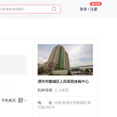
十大理由告诉你为什么要买保险
入职体检在线预约
登录 / 注册
2025年了，给父母预约体检
漯河市郾城区人民医院体检中心
机构等级
:
公立医院
手机购买:
地址
:
河南省漯河市郾城区海
河路260号