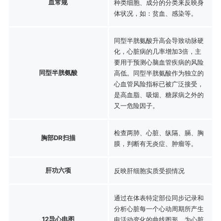
血常规
种类细胞、成分的分类来反映身
体状况，如：贫血、感染等。
同型半胱氨酸升高会导致动脉硬
化，心脏病的几率增加3倍，主
要用于预测心脑血管疾病的风险
同型半胱氨酸
高低。同型半胱氨酸作为独立的
心血管风险指标已被广泛接受，
是高血脂、吸烟、糖尿病之外的
又一危险因子。
检查两肺、心脏、纵隔、膈、胸
胸部DR扫描
膜，判断有无炎症、肿瘤等。
肝功六项
反映肝细胞实质受损情况
通过在体表特定部位同步记录和
分析心脏每一个心动周期所产生
12导心电图
电活动变化的曲线图形，为心脏