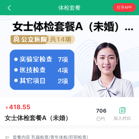
体检套餐
打开APP
418.55
￥
706
女士体检套餐A（未婚）
加入对比
已约
套餐内容
乳腺检查/
青年体检/
肝胆检查/