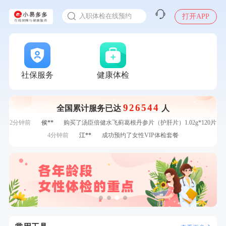
感染人偏肺病毒就会得肺炎吗
7分钟前
董**
成功预约了男性体检套餐
入职体检在线预约
打开APP
7分钟前
刘**
成功预约了入职体检套餐
甲状腺癌怎么筛查
刚刚
赵*
购买了油米有福B款
刚刚
赵*
购买了油米有福B款
刚刚
何*
购买了K3颈椎按摩仪（浅灰色）
刚刚
何*
购买了K3颈椎按摩仪（浅灰色）
社保服务
健康体检
1分钟前
黄**
成功预约了中老年套餐
1分钟前
王**
成功预约了企业招工体检套餐
926544
全国累计服务已达
人
2分钟前
姜**
购买了五常稻花香2号大米
2分钟前
侯**
购买了汤臣倍健水飞蓟葛根丹参片（护肝片）1.02g*120片
4分钟前
江**
成功预约了女性VIP体检套餐
4分钟前
赵**
成功预约青春体检卡（女）
6分钟前
周**
购买了BP3颈椎热敷枕
6分钟前
何**
购买了姚朵朵-1000g粗粮生活礼盒
7分钟前
董**
成功预约了男性体检套餐
7分钟前
刘**
成功预约了入职体检套餐
刚刚
赵*
购买了油米有福B款
刚刚
赵*
购买了油米有福B款