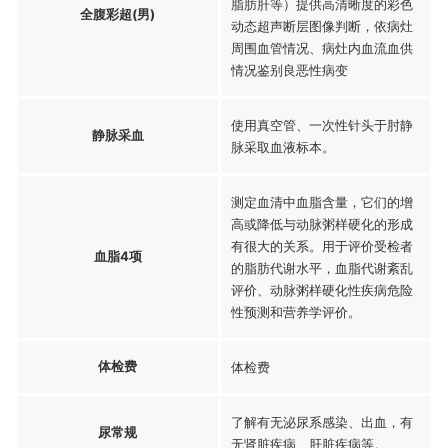
脂肪肝等）提供高清晰度的彩色
全腹彩超(男)
动态超声断层图像判断，依病灶
周围血管情况、病灶内血流血供
情况鉴别良恶性病变
使用真空管、一次性针头于肘静
静脉采血
脉采取血液标本。
测定血清中血脂含量，它们的增
高或降低与动脉粥样硬化的形成
有很大的关系。用于评价受检者
血脂4项
的脂肪代谢水平，血脂代谢紊乱
评价、动脉粥样硬化性疾病危险
性预测和营养学评价。
体检费
体检费
了解有无泌尿系感染、出血，有
尿常规
无肾脏疾病、肝脏疾病等。