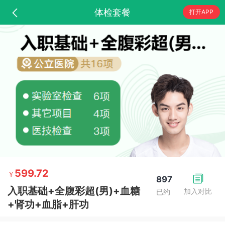
体检套餐
打开APP
599.72
￥
897
入职基础+全腹彩超(男)+血糖
加入对比
已约
+肾功+血脂+肝功