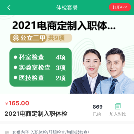
体检套餐
打开APP
165.00
￥
869
2021电商定制入职体检
加入对比
已约
套餐内容
入职体检/
肝胆检查/
胸肺部检查/