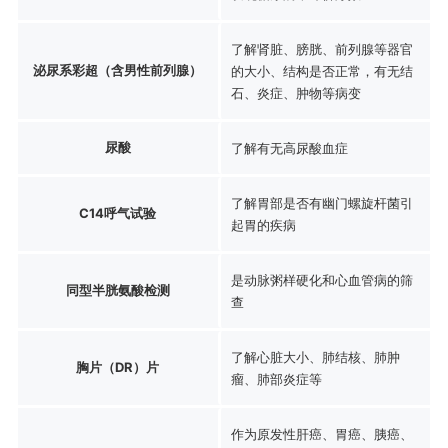
了解肾脏、膀胱、前列腺等器官
泌尿系彩超（含男性前列腺）
的大小、结构是否正常，有无结
石、炎症、肿物等病变
尿酸
了解有无高尿酸血症
了解胃部是否有幽门螺旋杆菌引
C14呼气试验
起胃的疾病
是动脉粥样硬化和心血管病的筛
同型半胱氨酸检测
查
了解心脏大小、肺结核、肺肿
胸片（DR）片
瘤、肺部炎症等
作为原发性肝癌、胃癌、胰癌、