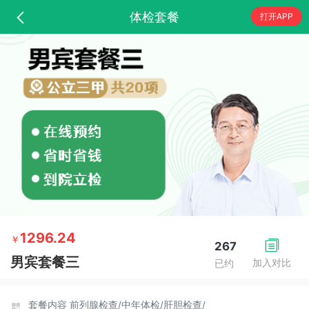
体检套餐
打开APP
1296.24
￥
267
男宾套餐三
加入对比
已约
套餐内容
前列腺检查/
中年体检/
肝胆检查/