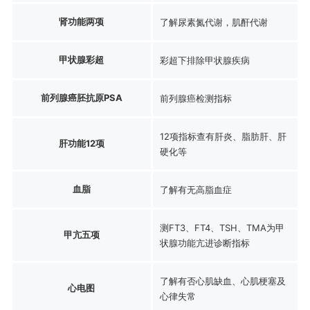
肾功能两项
了解尿素氮代谢，肌酐代谢
甲状腺彩超
彩超下排除甲状腺疾病
前列腺癌胚抗原PSA
前列腺癌检测指标
12项指标查有肝炎、脂肪肝、肝
肝功能12项
硬化等
血脂
了解有无高脂血症
测FT3、FT4、TSH、TMA为甲
甲亢五项
状腺功能亢进诊断指标
了解有否心肌缺血、心肌梗塞及
心电图
心律失常