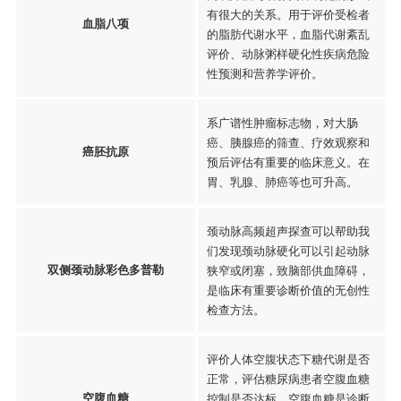
有很大的关系。用于评价受检者
血脂八项
的脂肪代谢水平，血脂代谢紊乱
评价、动脉粥样硬化性疾病危险
性预测和营养学评价。
系广谱性肿瘤标志物，对大肠
癌、胰腺癌的筛查、疗效观察和
癌胚抗原
预后评估有重要的临床意义。在
胃、乳腺、肺癌等也可升高。
颈动脉高频超声探查可以帮助我
们发现颈动脉硬化可以引起动脉
双侧颈动脉彩色多普勒
狭窄或闭塞，致脑部供血障碍，
是临床有重要诊断价值的无创性
检查方法。
评价人体空腹状态下糖代谢是否
正常，评估糖尿病患者空腹血糖
空腹血糖
控制是否达标。空腹血糖是诊断