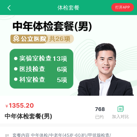
体检套餐
打开APP
1355.20
￥
768
中年体检套餐(男)
加入对比
已约
套餐内容
中年体检/
中老年(45岁-60岁)/
甲状腺检查/