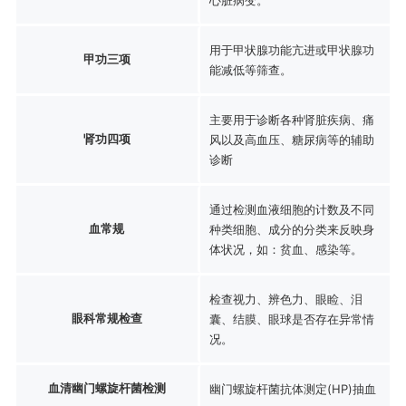
用于甲状腺功能亢进或甲状腺功
甲功三项
能减低等筛查。
主要用于诊断各种肾脏疾病、痛
肾功四项
风以及高血压、糖尿病等的辅助
诊断
通过检测血液细胞的计数及不同
血常规
种类细胞、成分的分类来反映身
体状况，如：贫血、感染等。
检查视力、辨色力、眼睑、泪
眼科常规检查
囊、结膜、眼球是否存在异常情
况。
血清幽门螺旋杆菌检测
幽门螺旋杆菌抗体测定(HP)抽血