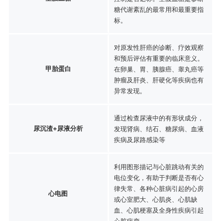
糖代谢紊乱的最常用和最重要指
标。
对原发性肝癌的诊断、疗效观察
和预后评估有重要的临床意义。
甲胎蛋白
在卵巢、胃、胰腺癌、睾丸癌等
肿瘤及肝炎、肝硬化等疾病也有
异常发现。
通过检查尿液中的有形状成分，
尿沉渣+尿液分析
发现肾病、结石、糖尿病、血液
疾病及尿路感染等
利用图形描记与心脏跳动有关的
电位变化，有助于判断是否有心
律失常、各种心脏病引起的心房
心电图
或心室肥大、心肌炎、心肌缺
血、心肌梗塞及全身性疾病引起
心脏病变。