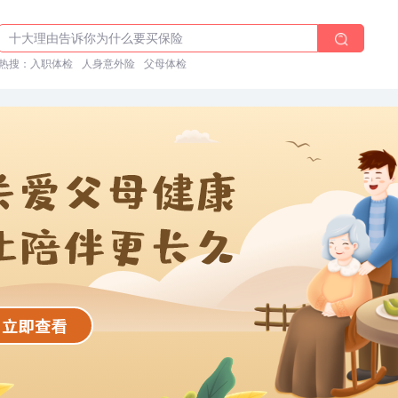
体检前能吃药吗？
十大理由告诉你为什么要买保险
热搜：
入职体检在线预约
入职体检
人身意外险
父母体检