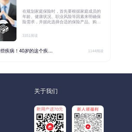
在规划家庭保险时，首先要根据家庭成员的
年龄、健康状况、职业风险等因素来明确保
险需求，并据此选择合适的保险产品。购买
保险应基于实际需求，选择不同的险种，避
免盲目投保。在预算有限的情况下，应合理
3351阅读
规划家庭财务预算，确保保险费用不会对家
庭日常开支造成压力，建议优先为家庭的主
要经济支柱投保。
40岁的这个疾病最需要注意！
1144阅读
关于我们