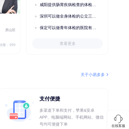
咸阳提供肠胃疾病检查的体检套餐有哪些？体检机构有哪些选择？如何预约？
深圳可以做全身体检的公立三甲医院及体检套餐汇总
2022定制C套餐 女未婚
女性
保定可以做青年体检的医院有哪些？有哪些套餐可以选择？
房山区
秦皇岛市第一医院体检中心
北戴河区
7
1709.40
查看更多
￥
销量：999
￥
销量：999
＋加入对比
关于小易多多
支付便捷
多渠道下单和支付，苹果&安卓
APP、电脑端网站、手机网站、微信
号均可便捷下单
在线客服