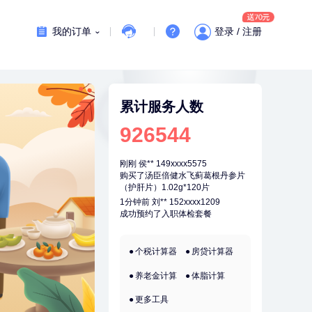
成功预约了男性婚前体检基础套餐
刚刚
赵*
155xxxx7294
我的订单
登录 / 注册
购买了油米有福B款
刚刚
赵*
155xxxx7294
购买了油米有福B款
刚刚
侯**
149xxxx5575
累计服务人数
购买了汤臣倍健水飞蓟葛根丹参片
（护肝片）1.02g*120片
926544
刚刚
侯**
149xxxx5575
购买了汤臣倍健水飞蓟葛根丹参片
（护肝片）1.02g*120片
1分钟前
刘**
152xxxx1209
成功预约了入职体检套餐
1分钟前
林**
134xxxx5611
成功预约了女性健康套餐二档
个税计算器
房贷计算器
2分钟前
潘*
151xxxx4069
购买了美的1.5L电热水壶HJ1522
养老金计算
体脂计算
2分钟前
谭**
149xxxx3384
更多工具
购买了中粮可益康红豆薏米粉500g