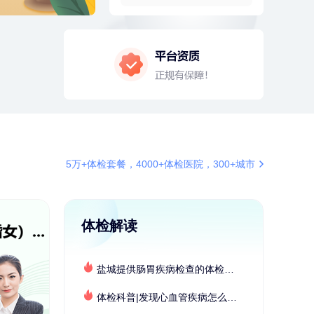
4分钟前
莫**
137xxxx3241
成功预约了青少年体检套餐
4分钟前
王**
137xxxx1135
成功预约了企业招工体检套餐
6分钟前
熊**
177xxxx7832
购买了时尚羽毛球套装ES-YM601
6分钟前
王*
172xxxx6239
购买了公牛环球旅行转换器—L07
5万+体检套餐，4000+体检医院，300+城市
7分钟前
肖**
153xxxx7553
成功预约了坐班族体检套餐（男）
7分钟前
叶**
159xxxx4361
体检解读
成功预约了男性婚前体检基础套餐
刚刚
赵*
155xxxx7294
购买了油米有福B款
盐城提供肠胃疾病检查的体检套餐有哪些？体检机构有哪些选择？如何预约？
刚刚
赵*
155xxxx7294
体检科普|发现心血管疾病怎么办？
购买了油米有福B款