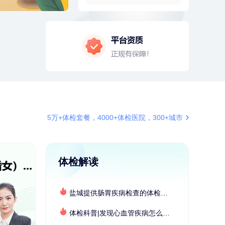
2分钟前
郑**
136xxxx9530
成功预约了脑血管系统套餐
4分钟前
毛**
152xxxx1599
购买了联创雅斯奶锅DF-CP103M
4分钟前
李**
181xxxx3976
购买了七年五季黑咖啡速溶低脂无
添加蔗糖美式咖啡粉24g*2盒
6分钟前
李**
136xxxx3348
成功预约了白领女士体检套餐
6分钟前
莫**
137xxxx3241
5万+体检套餐，4000+体检医院，300+城市
成功预约了青少年体检套餐
7分钟前
谭**
149xxxx3384
购买了中粮可益康红豆薏米粉500g
体检解读
7分钟前
林**
187xxxx0819
购买了宁安堡新疆无核红枣干
150g*2
盐城提供肠胃疾病检查的体检套餐有哪些？体检机构有哪些选择？如何预约？
刚刚
莫**
137xxxx3241
成功预约了青少年体检套餐
体检科普|发现心血管疾病怎么办？
刚刚
莫**
137xxxx3241