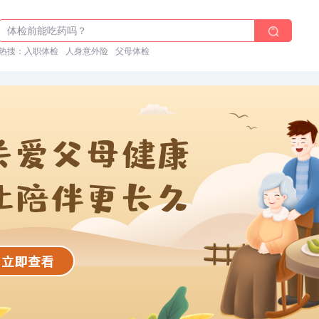
体检前能吃药吗？
十大理由告诉你为什么要买保险
热搜：
入职体检在线预约
入职体检
人身意外险
父母体检