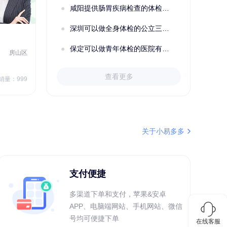
咸阳提供肠胃疾病检查的体检套餐有哪些？体检机构有哪些选择？如何预约？
成功预约了青少年体检套餐
深圳可以做全身体检的公立三甲医院及体检套餐汇总
2022定制C套餐 女未婚
女性
保定可以做青年体检的医院有哪些？有哪些套餐可以选择？
房山区
秦皇岛市第一医院体检中心
北戴河区
7
1709.40
查看更多
￥
销量：999
￥
销量：999
＋加入对比
关于小易多多
支付便捷
多渠道下单和支付，苹果&安卓
APP、电脑端网站、手机网站、微信
号均可便捷下单
在线客服