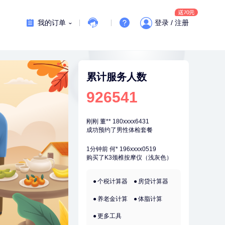
7分钟前
林**
187xxxx0819
购买了宁安堡新疆无核红枣干
我的订单
登录 / 注册
150g*2
刚刚
莫**
137xxxx3241
成功预约了青少年体检套餐
刚刚
莫**
137xxxx3241
成功预约了青少年体检套餐
累计服务人数
刚刚
董**
180xxxx6431
926541
成功预约了男性体检套餐
刚刚
董**
180xxxx6431
成功预约了男性体检套餐
1分钟前
何*
196xxxx0519
购买了K3颈椎按摩仪（浅灰色）
1分钟前
何**
190xxxx0265
个税计算器
房贷计算器
购买了姚朵朵-1000g粗粮生活礼盒
养老金计算
体脂计算
2分钟前
杜**
135xxxx5327
成功预约了标准体检套餐（男）
更多工具