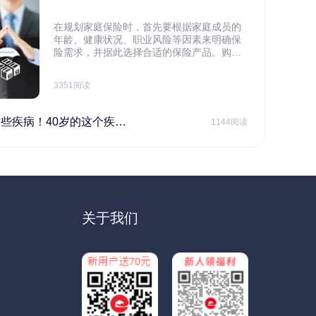
在规划家庭保险时，首先要根据家庭成员的
年龄、健康状况、职业风险等因素来明确保
险需求，并据此选择合适的保险产品。购买
保险应基于实际需求，选择不同的险种，避
免盲目投保。在预算有限的情况下，应合理
3351阅读
规划家庭财务预算，确保保险费用不会对家
庭日常开支造成压力，建议优先为家庭的主
要经济支柱投保。
40岁的这个疾病最需要注意！
1144阅读
关于我们