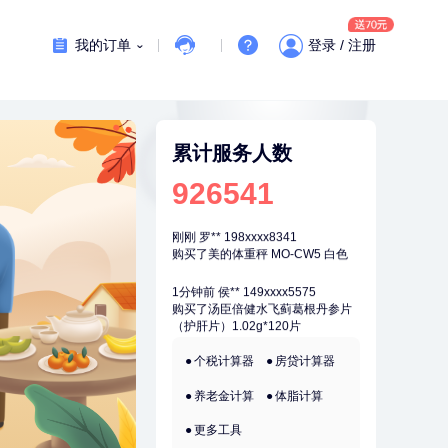
7分钟前
肖**
159xxxx4211
成功预约了妇科套餐
我的订单
登录 / 注册
刚刚
莫**
130xxxx7880
成功预约了健康体检一档
刚刚
莫**
130xxxx7880
成功预约了健康体检一档
累计服务人数
刚刚
罗**
198xxxx8341
926541
购买了美的体重秤 MO-CW5 白色
刚刚
罗**
198xxxx8341
购买了美的体重秤 MO-CW5 白色
1分钟前
侯**
149xxxx5575
购买了汤臣倍健水飞蓟葛根丹参片
（护肝片）1.02g*120片
1分钟前
姜**
134xxxx0870
个税计算器
房贷计算器
成功预约了女性VIP体检套餐
养老金计算
体脂计算
2分钟前
姜**
134xxxx0870
成功预约了女性VIP体检套餐
更多工具