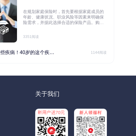
在规划家庭保险时，首先要根据家庭成员的
年龄、健康状况、职业风险等因素来明确保
险需求，并据此选择合适的保险产品。购买
保险应基于实际需求，选择不同的险种，避
免盲目投保。在预算有限的情况下，应合理
3351阅读
规划家庭财务预算，确保保险费用不会对家
庭日常开支造成压力，建议优先为家庭的主
要经济支柱投保。
40岁的这个疾病最需要注意！
1144阅读
关于我们