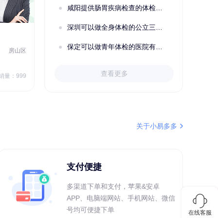
咸阳提供肠胃疾病检查的体检套餐有哪些？体检机构有哪些选择？如何预约？
成功预约了健康体检一档
深圳可以做全身体检的公立三甲医院及体检套餐汇总
2022定制C套餐 女未婚
女性
保定可以做青年体检的医院有哪些？有哪些套餐可以选择？
房山区
秦皇岛市第一医院体检中心
北戴河区
7
1709.40
查看更多
￥
销量：999
￥
销量：999
＋加入对比
关于小易多多
支付便捷
多渠道下单和支付，苹果&安卓
APP、电脑端网站、手机网站、微信
号均可便捷下单
在线客服