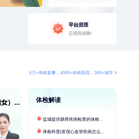
2分钟前
毛**
152xxxx1599
购买了联创雅斯奶锅DF-CP103M
4分钟前
罗**
198xxxx8341
购买了美的体重秤 MO-CW5 白色
4分钟前
王**
137xxxx1135
成功预约了企业招工体检套餐
6分钟前
李**
137xxxx0003
成功预约了老年女性体检套餐
6分钟前
熊**
177xxxx7832
5万+体检套餐，4000+体检医院，300+城市
购买了时尚羽毛球套装ES-YM601
7分钟前
谭**
149xxxx3384
购买了中粮可益康红豆薏米粉500g
体检解读
7分钟前
肖**
159xxxx4211
成功预约了妇科套餐
盐城提供肠胃疾病检查的体检套餐有哪些？体检机构有哪些选择？如何预约？
刚刚
莫**
130xxxx7880
成功预约了健康体检一档
体检科普|发现心血管疾病怎么办？
刚刚
莫**
130xxxx7880