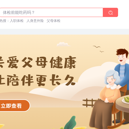
体检前能吃药吗？
十大理由告诉你为什么要买保险
热搜：
入职体检在线预约
入职体检
人身意外险
父母体检