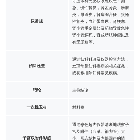
可提示有无泌尿系统疾患：如
急、慢性肾炎，肾盂肾炎，膀胱
炎，尿道炎，肾病综合征，狼疮
尿常规
性肾炎，血红蛋白尿，肾梗塞、
肾小管重金属盐及药物导致急性
肾小管坏死，肾或膀胱肿瘤以及
有无尿糖等。
通过妇科触诊及仪器检查方法，
妇科检查
发现常见妇科疾病的相关征兆，
或初步排除妇科常见疾病。
结论
主检结论
一次性卫材
材料费
通过彩色超声仪器清晰地观察子
宫及附件（卵巢、输卵管）大
子宫双附件彩超
小、形态结构及内部回声的情