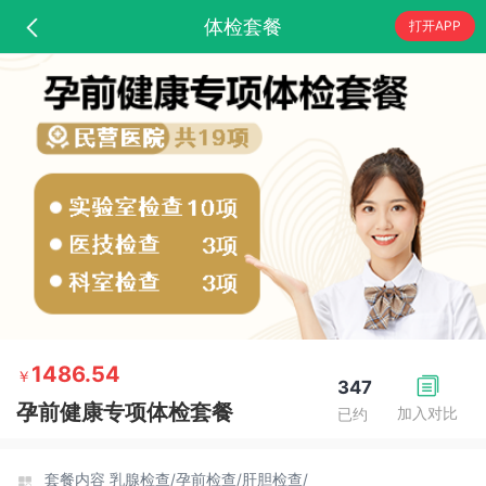
体检套餐
打开APP
1486.54
￥
347
孕前健康专项体检套餐
加入对比
已约
套餐内容
乳腺检查/
孕前检查/
肝胆检查/