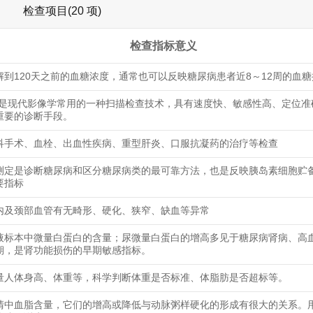
检查项目(20 项)
检查指标意义
解到120天之前的血糖浓度，通常也可以反映糖尿病患者近8～12周的血
查是现代影像学常用的一种扫描检查技术，具有速度快、敏感性高、定位准
重要的诊断手段。
科手术、血栓、出血性疾病、重型肝炎、口服抗凝药的治疗等检查
测定是诊断糖尿病和区分糖尿病类的最可靠方法，也是反映胰岛素细胞贮
要指标
内及颈部血管有无畸形、硬化、狭窄、缺血等异常
液标本中微量白蛋白的含量；尿微量白蛋白的增高多见于糖尿病肾病、高
期，是肾功能损伤的早期敏感指标。
量人体身高、体重等，科学判断体重是否标准、体脂肪是否超标等。
清中血脂含量，它们的增高或降低与动脉粥样硬化的形成有很大的关系。