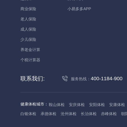
商业保险
小易多多APP
老人保险
成人保险
少儿保险
养老金计算
个税计算器
联系我们:
400-1184-900
服务热线：
健康体检城市：
鞍山体检
安庆体检
安阳体检
安康体检
白银体检
承德体检
沧州体检
长治体检
赤峰体检
朝
丹东体检
大庆体检
东营体检
德州体检
东莞体检
儋