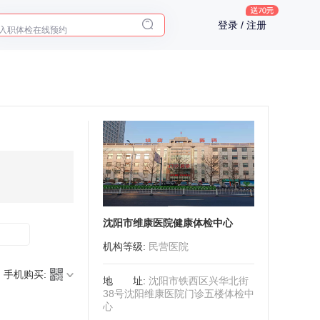
十大理由告诉你为什么要买保险
登录 / 注册
入职体检在线预约
2025年了，给父母预约体检
沈阳市维康医院健康体检中心
机构等级
:
民营医院
手机购买:
地址
:
沈阳市铁西区兴华北街
38号沈阳维康医院门诊五楼体检中
心