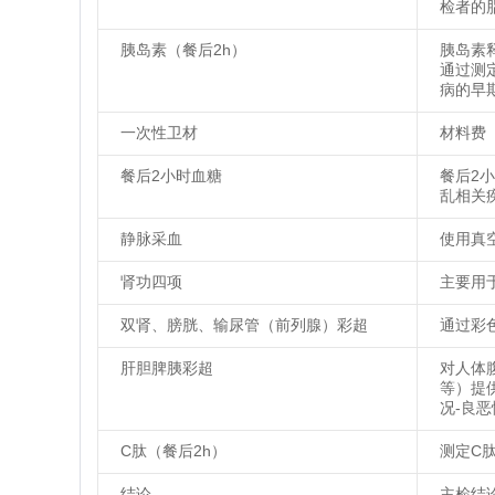
检者的
胰岛素（餐后2h）
胰岛素
通过测
病的早
一次性卫材
材料费
餐后2小时血糖
餐后2
乱相关
静脉采血
使用真
肾功四项
主要用
双肾、膀胱、输尿管（前列腺）彩超
通过彩
肝胆脾胰彩超
对人体
等）提
况-良
C肽（餐后2h）
测定C
结论
主检结