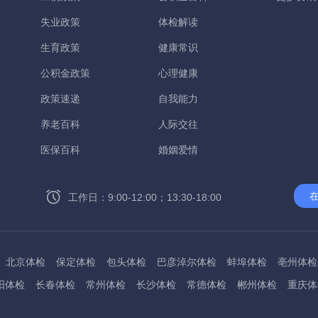
失业政策
体检解读
生育政策
健康常识
公积金政策
心理健康
政策速递
自我能力
养老百科
人际交往
医保百科
婚姻爱情
工作日：9:00-12:00；13:30-18:00
北京体检
保定体检
包头体检
巴彦淖尔体检
蚌埠体检
亳州体检
阳体检
长春体检
常州体检
长沙体检
常德体检
郴州体检
重庆体
州体检
东方体检
德阳体检
达州体检
大理体检
石嘴山体检
鄂尔