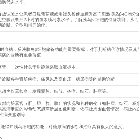
脂肪代谢水平。
释放试验是让患者口服葡萄糖或用馒头餐使血糖升高而刺激胰岛β-细胞分
定空腹及餐后2小时的血浆胰岛素水平，了解胰岛β-细胞的储备功能，从
期诊断、分型和指导治疗。
小时血糖，反映胰岛β细胞储备功能的重要指标，对于判断糖代谢情况及其
疾病的诊断有重要价值
空管、一次性针头于肘静脉采取血液标本。
于诊断各种肾脏疾病、痛风以及高血压、糖尿病等的辅助诊断
色超声仪器检查，发现囊肿、结节、炎症、结石、肿瘤等。
腹部内脏器官（肝、胆、脾、胰）的状况和各种病变（如肿瘤、结石、积
供高清晰度的彩色动态超声断层图像判断，依病灶周围血管情况、病灶内
恶性病变鉴别等。
肽能得知胰岛细胞的功能，对糖尿病的诊断和治疗具有很大的意义。
论