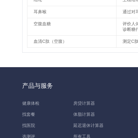
耳鼻喉
通过对
空腹血糖
评价人
诊断糖
血清C肽（空腹）
测定C
产品与服务
健康体检
房贷计算器
找套餐
体脂计算器
找医院
延迟退休计算器
选测评
所有工具