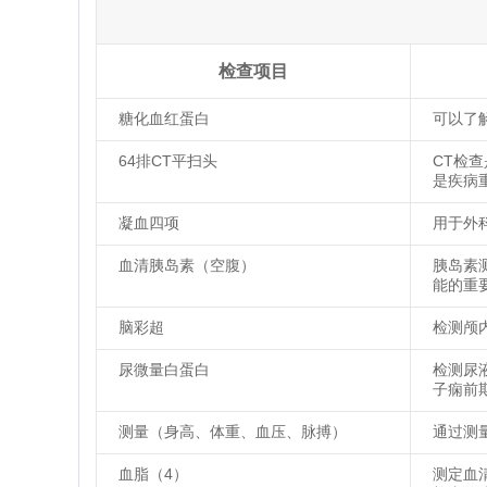
检查项目
糖化血红蛋白
可以了
64排CT平扫头
CT检
是疾病
凝血四项
用于外
血清胰岛素（空腹）
胰岛素
能的重
脑彩超
检测颅
尿微量白蛋白
检测尿
子痫前
测量（身高、体重、血压、脉搏）
通过测
血脂（4）
测定血