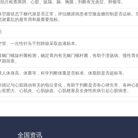
线拍片检查两肺、心脏、纵隔、膈、胸膜，判断有无炎症、肿瘤等。
体空腹状态下糖代谢是否正常，评估糖尿病患者空腹血糖控制是否达标。
代谢紊乱的最常用和最重要指标。
论
空管、一次性针头于肘静脉采取血液标本。
胃幽门螺旋杆菌检测，确定胃内有无幽门螺杆菌，有助于溃疡病、慢性胃
早期筛查。
量人体身高、体重等，科学判断体重是否标准、体脂肪是否超标等。
形描记与心脏跳动有关的电位变化，有助于判断是否有心律失常、各种心
心室肥大、心肌炎、心肌缺血、心肌梗塞及全身性疾病引起心脏病变。
全国资讯