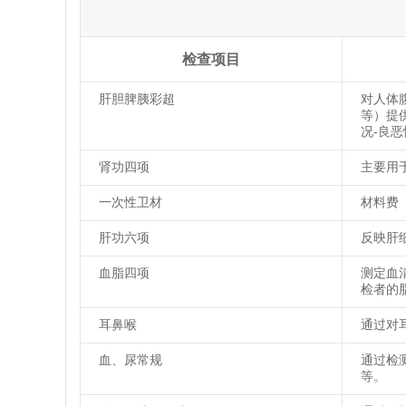
检查项目
肝胆脾胰彩超
对人体
等）提
况-良
肾功四项
主要用
一次性卫材
材料费
肝功六项
反映肝
血脂四项
测定血
检者的
耳鼻喉
通过对
血、尿常规
通过检
等。