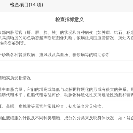
检查项目(14 项)
检查指标意义
腹部内脏器官（肝、胆、脾、胰）的状况和各种病变（如肿瘤、结石、积
供高清晰度的彩色动态超声断层图像判断，依病灶周围血管情况、病灶内
恶性病变鉴别等。
于诊断各种肾脏疾病、痛风以及高血压、糖尿病等的辅助诊断
细胞实质受损情况
清中血脂含量，它们的增高或降低与动脉粥样硬化的形成有很大的关系。
脂肪代谢水平，血脂代谢紊乱评价、动脉粥样硬化性疾病危险性预测和营
耳、鼻咽、扁桃喉等器官的常规检查，初步筛查常见疾病。
测血液细胞的计数及不同种类细胞、成分的分类来反映身体状况，如：贫