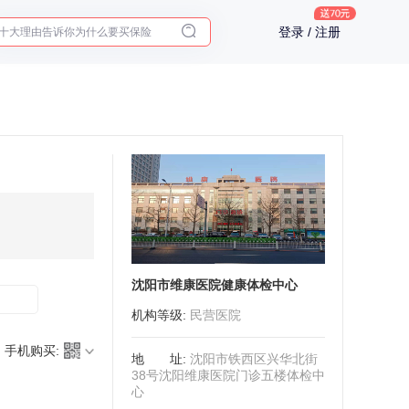
十大理由告诉你为什么要买保险
登录 / 注册
入职体检在线预约
2025年了，给父母预约体检
沈阳市维康医院健康体检中心
机构等级
:
民营医院
手机购买:
地址
:
沈阳市铁西区兴华北街
38号沈阳维康医院门诊五楼体检中
心