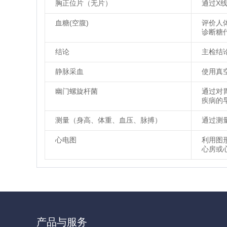
胸正位片（无片）
通过X
血糖(空腹)
评价人
诊断糖
结论
主检结
静脉采血
使用真
幽门螺旋杆菌
通过对
疾病的
测量（身高、体重、血压、脉搏）
通过测
心电图
利用图
心房或
产品与服务