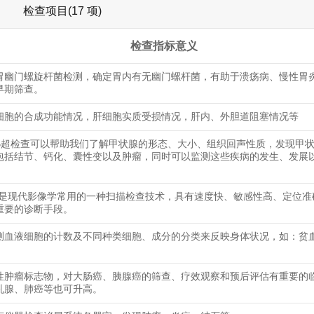
检查项目(17 项)
检查指标意义
胃幽门螺旋杆菌检测，确定胃内有无幽门螺杆菌，有助于溃疡病、慢性胃
早期筛查。
细胞的合成功能情况，肝细胞实质受损情况，肝内、外胆道阻塞情况等
B超检查可以帮助我们了解甲状腺的形态、大小、组织回声性质，发现甲
包括结节、钙化、囊性变以及肿瘤，同时可以监测这些疾病的发生、发展
查是现代影像学常用的一种扫描检查技术，具有速度快、敏感性高、定位准
重要的诊断手段。
测血液细胞的计数及不同种类细胞、成分的分类来反映身体状况，如：贫
性肿瘤标志物，对大肠癌、胰腺癌的筛查、疗效观察和预后评估有重要的
乳腺、肺癌等也可升高。