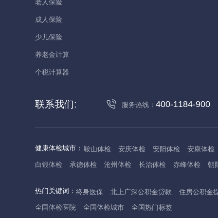
老人保险
成人保险
少儿保险
养老金计算
个税计算器
联系我们:
400-1184-900
服务热线：
健康体检城市：
鞍山体检
安庆体检
安阳体检
安康体检
白银体检
承德体检
沧州体检
长治体检
赤峰体检
朝
丹东体检
大庆体检
东营体检
德州体检
东莞体检
儋
热门关键词：
终身医保
北上广深公积金贷款
住房公积金
抚州体检
佛山体检
防城港体检
赣州体检
广州体检
全国体检医院
全国体检城市
全国热门标签
哈尔滨体检
淮安体检
杭州体检
湖州体检
合肥体检