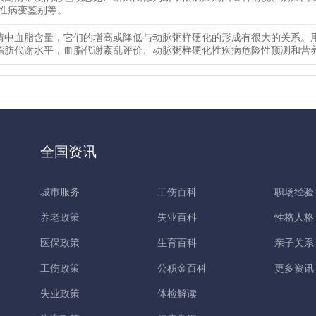
恶性病变鉴别等。
清中血脂含量，它们的增高或降低与动脉粥样硬化的形成有很大的关系。
脂肪代谢水平，血脂代谢紊乱评价、动脉粥样硬化性疾病危险性预测和营
全国资讯
城市服务
工伤百科
职场经验
养老政策
失业百科
性格人格
医保政策
生育百科
亲子关系
工伤政策
公积金百科
更多资讯
失业政策
体检解读