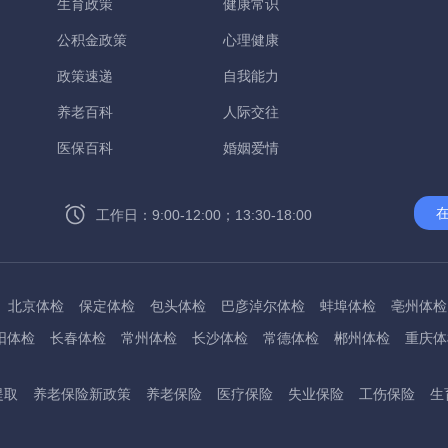
生育政策
健康常识
公积金政策
心理健康
政策速递
自我能力
养老百科
人际交往
医保百科
婚姻爱情
工作日：9:00-12:00；13:30-18:00
北京体检
保定体检
包头体检
巴彦淖尔体检
蚌埠体检
亳州体检
阳体检
长春体检
常州体检
长沙体检
常德体检
郴州体检
重庆体
州体检
东方体检
德阳体检
达州体检
大理体检
石嘴山体检
鄂尔
提取
养老保险新政策
养老保险
医疗保险
失业保险
工伤保险
生
桂林体检
贵港体检
广元体检
贵阳体检
红河体检
邯郸体检
衡水
淮南体检
淮北体检
菏泽体检
鹤壁体检
许昌体检
黄石体检
黄冈