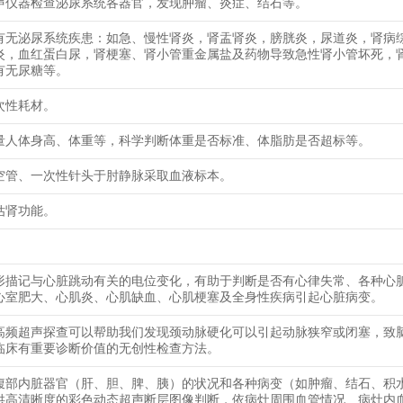
声仪器检查泌尿系统各器官，发现肿瘤、炎症、结石等。
有无泌尿系统疾患：如急、慢性肾炎，肾盂肾炎，膀胱炎，尿道炎，肾病
炎，血红蛋白尿，肾梗塞、肾小管重金属盐及药物导致急性肾小管坏死，
有无尿糖等。
次性耗材。
量人体身高、体重等，科学判断体重是否标准、体脂肪是否超标等。
空管、一次性针头于肘静脉采取血液标本。
估肾功能。
形描记与心脏跳动有关的电位变化，有助于判断是否有心律失常、各种心
心室肥大、心肌炎、心肌缺血、心肌梗塞及全身性疾病引起心脏病变。
高频超声探查可以帮助我们发现颈动脉硬化可以引起动脉狭窄或闭塞，致
临床有重要诊断价值的无创性检查方法。
腹部内脏器官（肝、胆、脾、胰）的状况和各种病变（如肿瘤、结石、积
供高清晰度的彩色动态超声断层图像判断，依病灶周围血管情况、病灶内