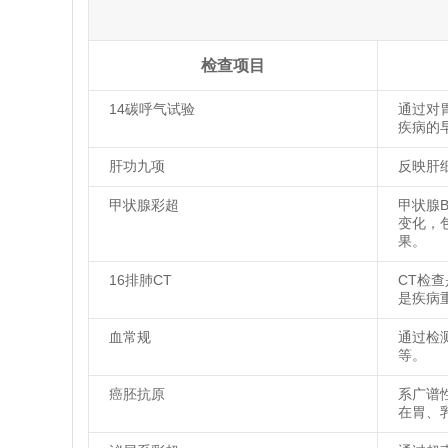
检查项目
14碳呼气试验
通过对
疾病的
肝功九项
反映肝
甲状腺彩超
甲状腺
变化，
果。
16排肺CT
CT检
是疾病
血常规
通过检
等。
癌胚抗原
系广谱
在胃、