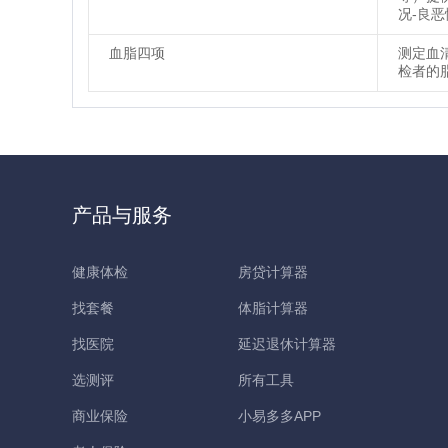
况-良
血脂四项
测定血
检者的
产品与服务
健康体检
房贷计算器
找套餐
体脂计算器
找医院
延迟退休计算器
选测评
所有工具
商业保险
小易多多APP