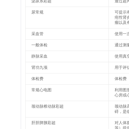
泌尿系彩超
通过超
尿常规
可提示
疮性肾
瘤以及
采血管
使用一
一般体检
通过测
静脉采血
使用真
肾功九项
用于评
体检费
体检费
常规心电图
利用图
心房或
颈动脉椎动脉彩超
颈动脉
碍，是
肝胆脾胰彩超
对人体
等）提