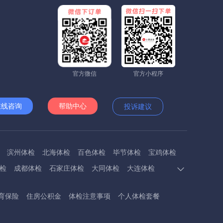
官方微信
官方小程序
在线咨询
帮助中心
投诉建议
滨州体检
北海体检
百色体检
毕节体检
宝鸡体检
检
成都体检
石家庄体检
大同体检
大连体检
多斯体检
鄂州体检
抚顺体检
阜阳体检
福州体检
育保险
住房公积金
体检注意事项
个人体检套餐
体检
呼和浩特体检
呼伦贝尔体检
葫芦岛体检
体检
衡阳体检
怀化体检
惠州体检
河源体检