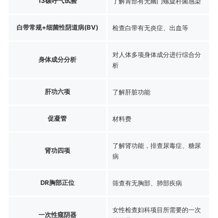
13碳呼气试验
了解胃部有无幽门螺旋杆菌感染
白带常规+细菌性阴道病(BV)
检查白带有无炎症、出血等
对人体多项身体成分进行综合分
身体成分分析
析
肝功六项
了解肝脏功能
促凝管
材料费
了解肾功能，排查尿毒症、糖尿
肾功四项
病
DR胸部正位
筛查有无胸部、肺部疾病
女性检查妇科项目所需要的一次
一次性窥阴器