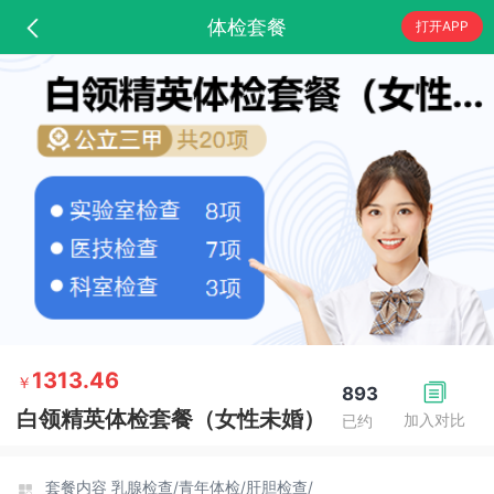
体检套餐
打开APP
1313.46
￥
893
白领精英体检套餐（女性未婚）
加入对比
已约
套餐内容
乳腺检查/
青年体检/
肝胆检查/