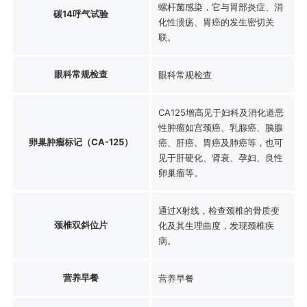
螺杆菌感染，它与胃部炎症、消
碳14呼气试验
化性溃疡、胃癌的发生密切关
联。
眼科常规检查
眼科常规检查
CA125增高见于妇科及消化道恶
性肿瘤如宫颈癌、乳腺癌、胰腺
卵巢肿瘤标记（CA-125）
癌、肝癌、胃癌及肺癌等，也可
见于肝硬化、肾衰、孕妇、良性
卵巢瘤等。
通过X射线，检查颈椎的骨质变
颈椎双斜位片
化及其生理曲度，发现颈椎疾
病。
营养早餐
营养早餐