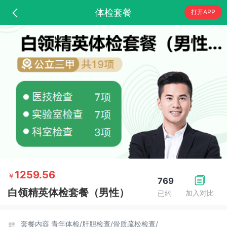
体检套餐
打开APP
1259.56
￥
769
白领精英体检套餐（男性）
加入对比
已约
套餐内容
青年体检/
肝胆检查/
骨质疏松检查/