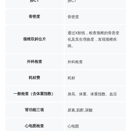
肺CT
肺CT
骨密度
骨密度
通过X射线，检查颈椎的骨质变
颈椎双斜位片
化及其生理曲度，发现颈椎疾
病。
外科检查
外科检查
耗材费
耗材
一般检查（含体重指数）
身高、体重、体重指数、血压
肾功能三项
尿素,肌酐,尿酸
心电图检查
心电图