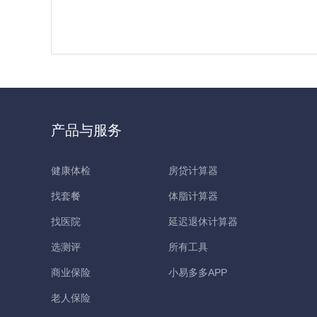
产品与服务
健康体检
房贷计算器
找套餐
体脂计算器
找医院
延迟退休计算器
选测评
所有工具
商业保险
小易多多APP
老人保险