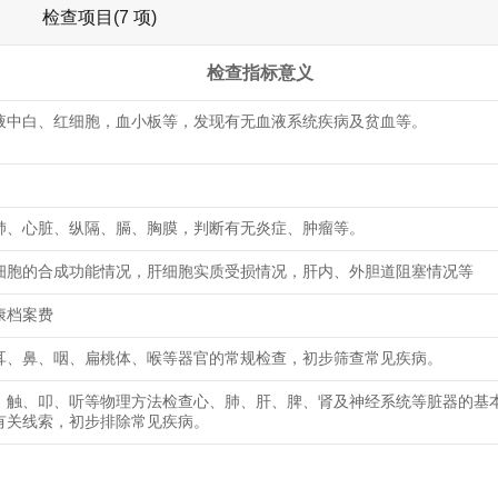
检查项目(7 项)
检查指标意义
液中白、红细胞，血小板等，发现有无血液系统疾病及贫血等。
肺、心脏、纵隔、膈、胸膜，判断有无炎症、肿瘤等。
细胞的合成功能情况，肝细胞实质受损情况，肝内、外胆道阻塞情况等
康档案费
耳、鼻、咽、扁桃体、喉等器官的常规检查，初步筛查常见疾病。
、触、叩、听等物理方法检查心、肺、肝、脾、肾及神经系统等脏器的基
有关线索，初步排除常见疾病。