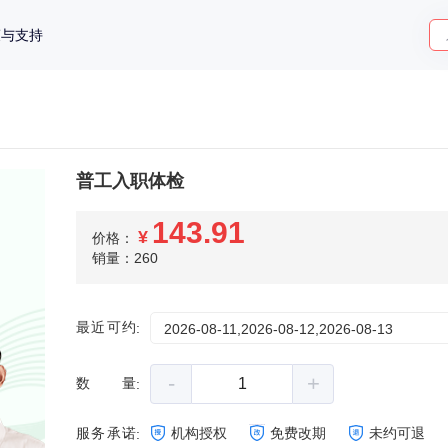
策与支持
普工入职体检
143.91
¥
价格：
销量：260
最近可约
:
2026-08-11,2026-08-12,2026-08-13
-
+
数量
:
服务承诺
机构授权
免费改期
未约可退
: