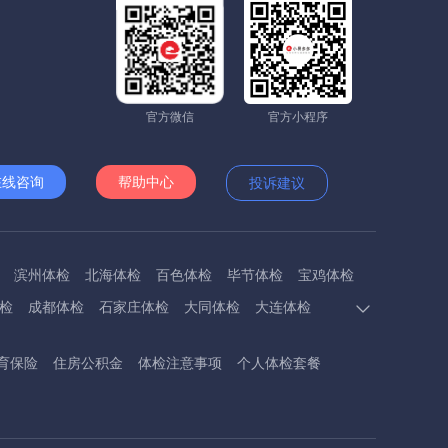
官方微信
官方小程序
在线咨询
帮助中心
投诉建议
滨州体检
北海体检
百色体检
毕节体检
宝鸡体检
检
成都体检
石家庄体检
大同体检
大连体检
多斯体检
鄂州体检
抚顺体检
阜阳体检
福州体检
育保险
住房公积金
体检注意事项
个人体检套餐
体检
呼和浩特体检
呼伦贝尔体检
葫芦岛体检
体检
衡阳体检
怀化体检
惠州体检
河源体检
德镇体检
九江体检
吉安体检
济南体检
济宁体检