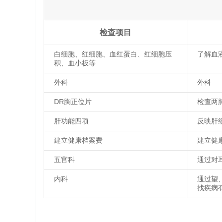
检查项目
白细胞、红细胞、血红蛋白、红细胞压
了解血
积、血小板等
外科
外科
DR胸正位片
检查两
肝功能四项
反映肝
建立健康档案费
建立健
五官科
通过对
内科
通过望
找疾病