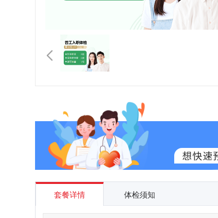
套餐详情
体检须知