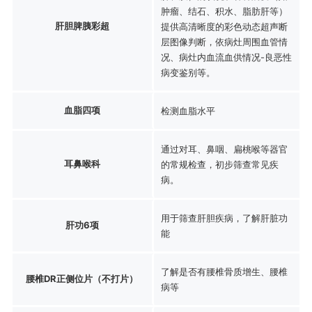
肿瘤、结石、积水、脂肪肝等）
肝胆脾胰彩超
提供高清晰度的彩色动态超声断
层图像判断，依病灶周围血管情
况、病灶内血流血供情况-良恶性
病变鉴别等。
血脂四项
检测血脂水平
通过对耳、鼻咽、扁桃喉等器官
耳鼻喉科
的常规检查，初步筛查常见疾
病。
用于筛查肝胆疾病，了解肝脏功
肝功6项
能
了解是否有腰椎骨质增生、腰椎
腰椎DR正侧位片（不打片）
病等