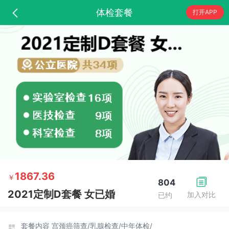
体检套餐
打开APP
1867.36
￥
804
2021定制D套餐 女已婚
加入对比
已约
套餐内容
宫颈癌筛查/
乳腺检查/
中年体检/