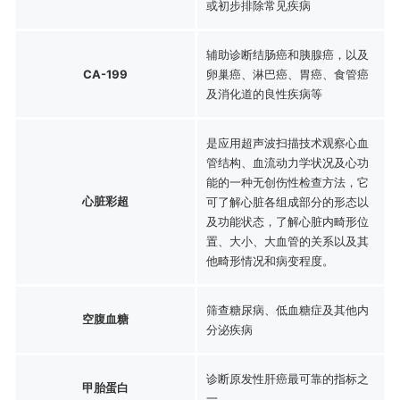
或初步排除常见疾病
辅助诊断结肠癌和胰腺癌，以及
CA-199
卵巢癌、淋巴癌、胃癌、食管癌
及消化道的良性疾病等
是应用超声波扫描技术观察心血
管结构、血流动力学状况及心功
能的一种无创伤性检查方法，它
心脏彩超
可了解心脏各组成部分的形态以
及功能状态，了解心脏内畸形位
置、大小、大血管的关系以及其
他畸形情况和病变程度。
筛查糖尿病、低血糖症及其他内
空腹血糖
分泌疾病
诊断原发性肝癌最可靠的指标之
甲胎蛋白
一