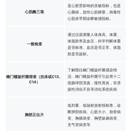
是心脏受影响的灵敏指标，也是
心肌酶三项
心脑病，急性心肌梗塞，病毒性
心肌炎早期诊断敏感指标。
通过仪器测量人体身高、体重、
体脂肪率及血压，科学判断体重
一般检查
是否标准、血压是否正常、体脂
肪是否超标。
了解既往幽门螺旋杆菌感染情
况，幽门螺旋杆菌可引起胃十二
幽门螺旋杆菌筛查（抗体或C13、
C14）
指肠球部溃疡，慢性胃炎，非溃
疡性消化不良等消化系统疾病
低剂量、低辐射放射线检查，诊
断肺部疾病、心脏大小、肋骨病
胸部正位片
变、胸膜病变、胸壁纵膈病变、
支气管病变等