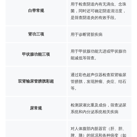
用于检查阴道内有无滴虫、念珠
白带常规
菌，同时还可确定阴道清洁度，
是筛查阴道炎的有效手段。
肾功三项
用于诊断肾脏疾病
用于甲状腺功能亢进或甲状腺功
甲状腺功能三项
能减低等筛查。
通过彩色超声仪器检查双肾输尿
双肾输尿管膀胱彩超
管膀胱，发现肿瘤、炎症、结石
等。
检测尿液比重及成份，筛查泌尿
尿常规
系统和内分泌系统相关疾病
对人体腹部内脏器官（肝、胆、
脾、胰）的状况和各种病变（如