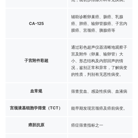
辅助诊断卵巢癌、肠癌、乳腺
CA-125
癌、肺癌、输卵管腺癌、子宫内
膜癌、宫颈癌、胰腺癌等
通过彩色超声仪器清晰地观察子
宫及附件（卵巢、输卵管）大
子宫附件彩超
小、形态结构及内部回声的情
况，鉴别正常和异常，了解病变
的性质，判别有无恶性病变。
血常规
筛查贫血、感染性疾病、血液病
宫颈液基细胞学筛查（TCT）
能早期发现宫颈癌及癌前病变。
癌胚抗原
癌症筛查指标之一