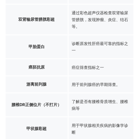
通过彩色超声仪器检查双肾输尿
双肾输尿管膀胱彩超
管膀胱，发现肿瘤、炎症、结石
等。
诊断原发性肝癌最可靠的指标之
甲胎蛋白
一
癌胚抗原
癌症筛查指标之一
游离前列腺
用于前列腺癌的早期筛查。
了解是否有腰椎骨质增生、腰椎
腰椎DR正侧位片（不打片）
病等
用于甲状腺相关疾病的影像学诊
甲状腺彩超
断