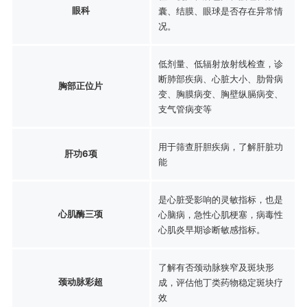
眼科
囊、结膜、眼球是否存在异常情
况。
低剂量、低辐射放射线检查，诊
断肺部疾病、心脏大小、肋骨病
胸部正位片
变、胸膜病变、胸壁纵膈病变、
支气管病变等
用于筛查肝胆疾病，了解肝脏功
肝功6项
能
是心脏受影响的灵敏指标，也是
心肌酶三项
心脑病，急性心肌梗塞，病毒性
心肌炎早期诊断敏感指标。
了解有否颈动脉狭窄及斑块形
颈动脉彩超
成，评估他丁类药物稳定斑块疗
效