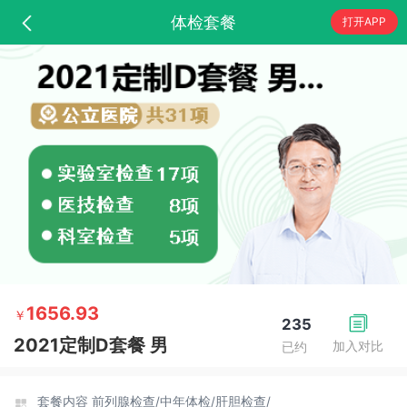
体检套餐
打开APP
1656.93
￥
235
2021定制D套餐 男
加入对比
已约
套餐内容
前列腺检查/
中年体检/
肝胆检查/