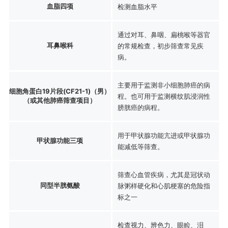
血脂四项
检测血脂水平
通过对耳、鼻咽、扁桃喉等器官
耳鼻喉科
的常规检查，初步筛查常见疾
病。
主要用于监测非小细胞肺癌的病
细胞角蛋白19片段(CF21-1)（男）
程。也可用于监测横纹肌浸润性
（或其他肺癌筛查项目）
膀胱癌的病程。
用于甲状腺功能亢进或甲状腺功
甲状腺功能三项
能减低等筛查。
筛查心血管疾病，尤其是冠状动
同型半胱氨酸
脉粥样硬化和心肌梗塞的危险指
标之一
检查视力、辨色力、眼睑、泪