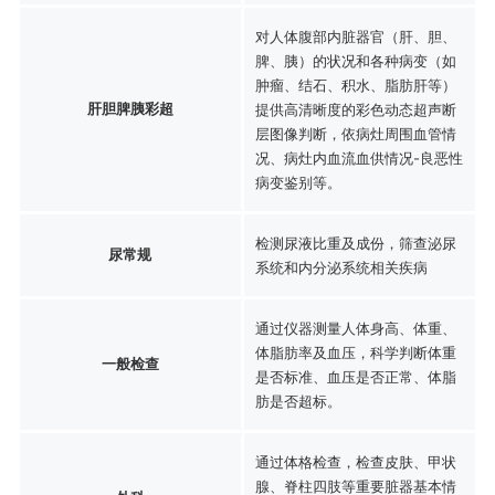
对人体腹部内脏器官（肝、胆、
脾、胰）的状况和各种病变（如
肿瘤、结石、积水、脂肪肝等）
肝胆脾胰彩超
提供高清晰度的彩色动态超声断
层图像判断，依病灶周围血管情
况、病灶内血流血供情况-良恶性
病变鉴别等。
检测尿液比重及成份，筛查泌尿
尿常规
系统和内分泌系统相关疾病
通过仪器测量人体身高、体重、
体脂肪率及血压，科学判断体重
一般检查
是否标准、血压是否正常、体脂
肪是否超标。
通过体格检查，检查皮肤、甲状
腺、脊柱四肢等重要脏器基本情