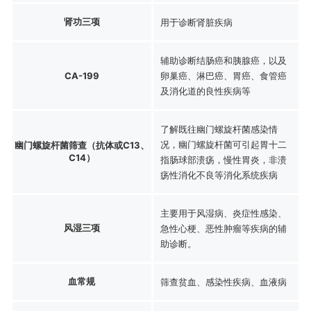
肾功三项
用于诊断肾脏疾病
辅助诊断结肠癌和胰腺癌，以及
CA-199
卵巢癌、淋巴癌、胃癌、食管癌
及消化道的良性疾病等
了解既往幽门螺旋杆菌感染情
况，幽门螺旋杆菌可引起胃十二
幽门螺旋杆菌筛查（抗体或C13、
C14）
指肠球部溃疡，慢性胃炎，非溃
疡性消化不良等消化系统疾病
主要用于风湿病、炎症性感染、
风湿三项
急性心梗、恶性肿瘤等疾病的辅
助诊断。
血常规
筛查贫血、感染性疾病、血液病