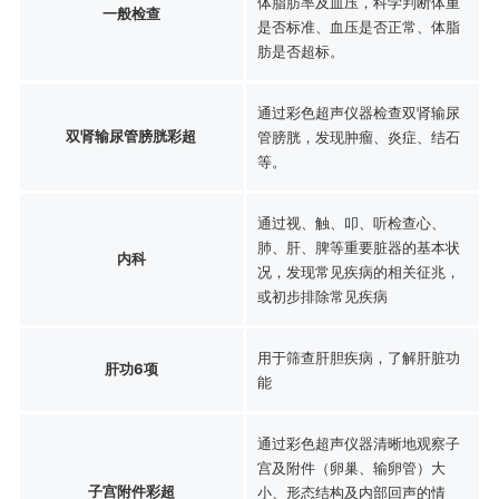
体脂肪率及血压，科学判断体重
一般检查
是否标准、血压是否正常、体脂
肪是否超标。
通过彩色超声仪器检查双肾输尿
双肾输尿管膀胱彩超
管膀胱，发现肿瘤、炎症、结石
等。
通过视、触、叩、听检查心、
肺、肝、脾等重要脏器的基本状
内科
况，发现常见疾病的相关征兆，
或初步排除常见疾病
用于筛查肝胆疾病，了解肝脏功
肝功6项
能
通过彩色超声仪器清晰地观察子
宫及附件（卵巢、输卵管）大
子宫附件彩超
小、形态结构及内部回声的情