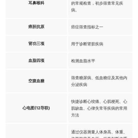
耳鼻喉科
的常规检查，初步筛查常见疾
病。
癌胚抗原
癌症筛查指标之一
肾功三项
用于诊断肾脏疾病
血脂四项
检测血脂水平
筛查糖尿病、低血糖症及其他内
空腹血糖
分泌疾病
快捷诊断心绞痛、心肌梗死、心
心电图(12导联)
肌缺血、心律失常等疾病的常用
方法
通过仪器测量人体身高、体重、