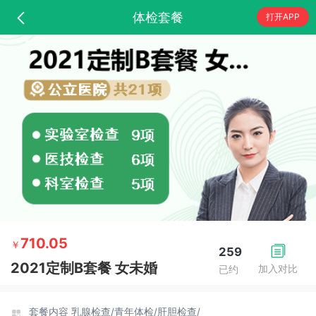
体检套餐
打开APP
710.05
￥
259
2021定制B套餐 女未婚
加入对比
已约
套餐内容
乳腺检查/
青年体检/
肝胆检查/