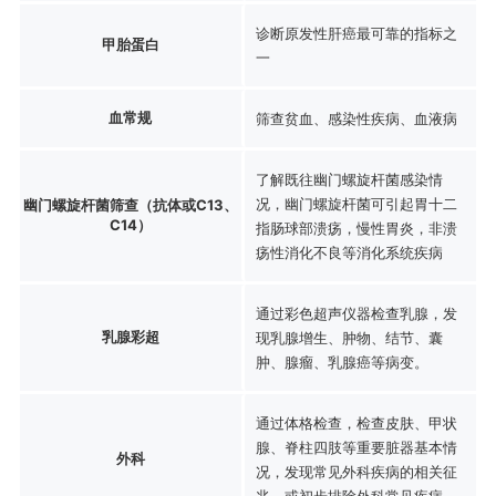
诊断原发性肝癌最可靠的指标之
甲胎蛋白
一
血常规
筛查贫血、感染性疾病、血液病
了解既往幽门螺旋杆菌感染情
况，幽门螺旋杆菌可引起胃十二
幽门螺旋杆菌筛查（抗体或C13、
C14）
指肠球部溃疡，慢性胃炎，非溃
疡性消化不良等消化系统疾病
通过彩色超声仪器检查乳腺，发
乳腺彩超
现乳腺增生、肿物、结节、囊
肿、腺瘤、乳腺癌等病变。
通过体格检查，检查皮肤、甲状
腺、脊柱四肢等重要脏器基本情
外科
况，发现常见外科疾病的相关征
兆，或初步排除外科常见疾病。