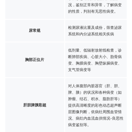
况，鉴别正常和异常，了解病变
的性质，判别有无恶性病变。
检测尿液比重及成份，筛查泌尿
尿常规
系统和内分泌系统相关疾病
低剂量、低辐射放射线检查，诊
断肺部疾病、心脏大小、肋骨病
胸部正位片
变、胸膜病变、胸壁纵膈病变、
支气管病变等
对人体腹部内脏器官（肝、胆、
脾、胰）的状况和各种病变（如
肿瘤、结石、积水、脂肪肝等）
肝胆脾胰彩超
提供高清晰度的彩色动态超声断
层图像判断，依病灶周围血管情
况、病灶内血流血供情况-良恶性
病变鉴别等。