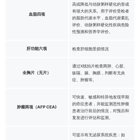
高或降低与动脉粥样硬化的形成
有很大的关系。用于评价受检者
血脂四项
的脂肪代谢水平，血脂代谢紊乱
评价、动脉粥样硬化性疾病危险
性预测和营养学评价。
肝功能六项
检查肝细胞受损情况
通过X线拍片检查两肺、心脏、
全胸片（无片）
纵隔、膈、胸膜，判断有无炎
症、肿瘤等。
可快速、敏感和特异地发现早期
的癌症患者，并能监测恶性肿瘤
肿瘤两项（AFP CEA)
患者治疗前后的情况，对预后和
复发进行评估和监测。
可提示有无泌尿系统疾患：如