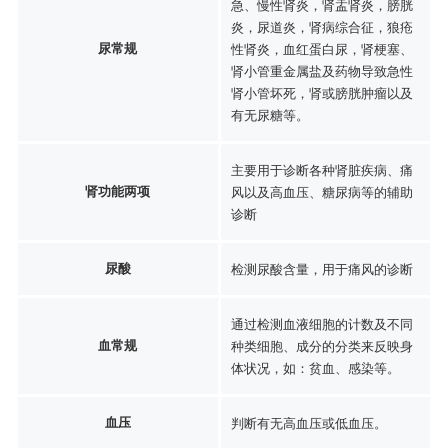
急、慢性肾炎，肾盂肾炎，膀胱
炎，尿道炎，肾病综合征，狼疮
尿常规
性肾炎，血红蛋白尿，肾梗塞、
肾小管重金属盐及药物导致急性
肾小管坏死，肾或膀胱肿瘤以及
有无尿糖等。
主要用于诊断各种肾脏疾病、痛
肾功能两项
风以及高血压、糖尿病等的辅助
诊断
尿酸
检测尿酸含量，用于痛风的诊断
通过检测血液细胞的计数及不同
血常规
种类细胞、成分的分类来反映身
体状况，如：贫血、感染等。
血压
判断有无高血压或低血压。