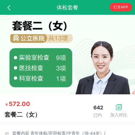
体检套餐
打开APP
572.00
￥
642
套餐二（女）
加入对比
已约
套餐内容
青年体检/
肝胆检查/
中青年（18-44岁）/