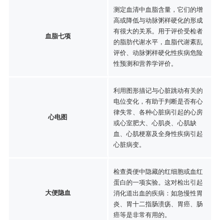
测定血清中血脂含量，它们的增
高或降低与动脉粥样硬化的形成
有很大的关系。用于评价受检者
血脂七项
的脂肪代谢水平，血脂代谢紊乱
评价、动脉粥样硬化性疾病危险
性预测和营养学评价。
利用图形描记与心脏跳动有关的
电位变化，有助于判断是否有心
律失常、各种心脏病引起的心房
心电图
或心室肥大、心肌炎、心肌缺
血、心肌梗塞及全身性疾病引起
心脏病变。
检查粪便中隐藏的红细胞或血红
蛋白的一项实验。这对检出引起
大便隐血
消化道出血的疾病：如急慢性胃
炎、胃十二指肠溃疡、胃癌、肠
癌等是非常有用的。