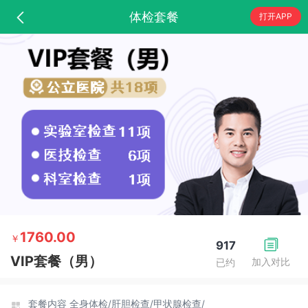
体检套餐
打开APP
1760.00
￥
917
VIP套餐（男）
加入对比
已约
套餐内容
全身体检/
肝胆检查/
甲状腺检查/