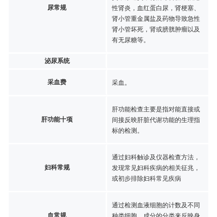
尿常规
性肾炎，血红蛋白尿，肾梗塞、
肾小管重金属盐及药物导致急性
肾小管坏死，肾或膀胱肿瘤以及
有无尿糖等。
泌尿系统
采血费
采血。
肝功能检查主要是指对能直接或
肝功能十项
间接反映肝脏代谢功能的生理指
标的检测。
通过妇科触诊及仪器检查方法，
妇科常规
发现常见妇科疾病的相关征兆，
或初步排除妇科常见疾病
通过检测血液细胞的计数及不同
血常规
种类细胞、成分的分类来反映身