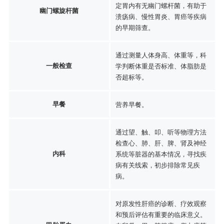
定胃内有无幽门螺杆菌，有助于
幽门螺旋杆菌
溃疡病、慢性胃炎、胃癌等疾病
的早期筛查。
通过测量人体身高、体重等，科
一般检查
学判断体重是否标准、体脂肪是
否超标等。
早餐
营养早餐。
通过望、触、叩、听等物理方法
检查心、肺、肝、脾、肾及神经
内科
系统等脏器的基本情况，寻找疾
病有关线索，初步排除常见疾
病。
对原发性肝癌的诊断、疗效观察
和预后评估有重要的临床意义。