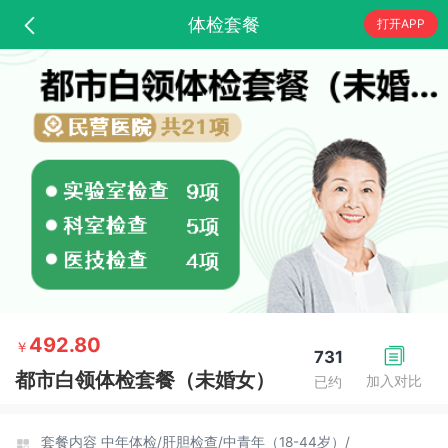
体检套餐
打开APP
492.80
￥
731
都市白领体检套餐（未婚女）
加入对比
已约
套餐内容
中年体检/
肝胆检查/
中青年（18-44岁）/