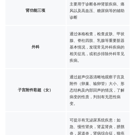
主要用于诊断各种肾脏疾病、痛
肾功能三项
风以及高血压、糖尿病等的辅助
诊断
通过体格检查，检查皮肤、甲状
腺、脊柱四肢、乳腺等重要脏器
外科
基本情况，发现常见外科疾病的
相关征兆，或初步排除外科常见
疾病。
通过超声仪器清晰地观察子宫及
附件（卵巢、输卵管）大小、形
子宫附件彩超（女）
态结构及内部回声的情况，了解
病变的性质，判别有无恶性病
变。
可提示有无泌尿系统疾患：如
急、慢性肾炎，肾盂肾炎，膀胱
炎，尿道炎，肾病综合征，狼疮