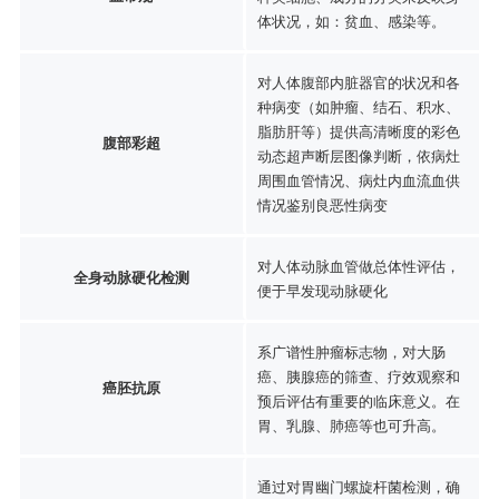
体状况，如：贫血、感染等。
对人体腹部内脏器官的状况和各
种病变（如肿瘤、结石、积水、
脂肪肝等）提供高清晰度的彩色
腹部彩超
动态超声断层图像判断，依病灶
周围血管情况、病灶内血流血供
情况鉴别良恶性病变
对人体动脉血管做总体性评估，
全身动脉硬化检测
便于早发现动脉硬化
系广谱性肿瘤标志物，对大肠
癌、胰腺癌的筛查、疗效观察和
癌胚抗原
预后评估有重要的临床意义。在
胃、乳腺、肺癌等也可升高。
通过对胃幽门螺旋杆菌检测，确