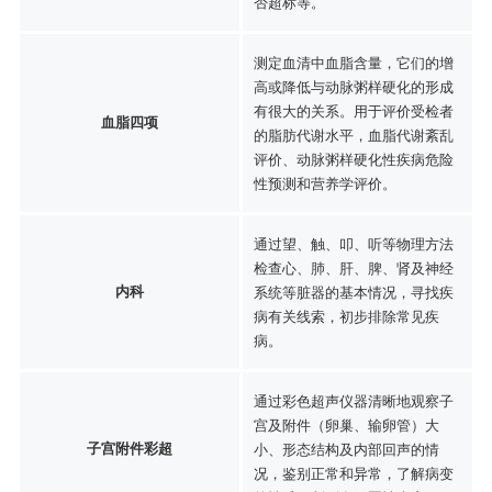
否超标等。
测定血清中血脂含量，它们的增
高或降低与动脉粥样硬化的形成
有很大的关系。用于评价受检者
血脂四项
的脂肪代谢水平，血脂代谢紊乱
评价、动脉粥样硬化性疾病危险
性预测和营养学评价。
通过望、触、叩、听等物理方法
检查心、肺、肝、脾、肾及神经
内科
系统等脏器的基本情况，寻找疾
病有关线索，初步排除常见疾
病。
通过彩色超声仪器清晰地观察子
宫及附件（卵巢、输卵管）大
子宫附件彩超
小、形态结构及内部回声的情
况，鉴别正常和异常，了解病变