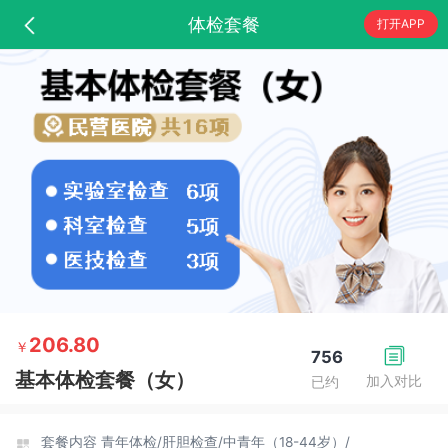
体检套餐
打开APP
206.80
￥
756
基本体检套餐（女）
加入对比
已约
套餐内容
青年体检/
肝胆检查/
中青年（18-44岁）/