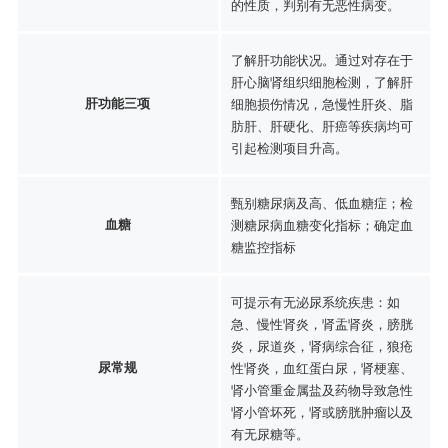
的性质，判别有无恶性病变。
了解肝功能状况。通过对存在于
肝心脑肾组织细胞检测，了解肝
肝功能三项
细胞损伤情况，急慢性肝炎、脂
肪肝、肝硬化、肝癌等疾病均可
引起检测项目升高。
甄别糖尿病及高、低血糖症；检
血糖
测糖尿病血糖变化指标；确定血
糖监控指标
可提示有无泌尿系统疾患：如
急、慢性肾炎，肾盂肾炎，膀胱
炎，尿道炎，肾病综合征，狼疮
尿常规
性肾炎，血红蛋白尿，肾梗塞、
肾小管重金属盐及药物导致急性
肾小管坏死，肾或膀胱肿瘤以及
有无尿糖等。