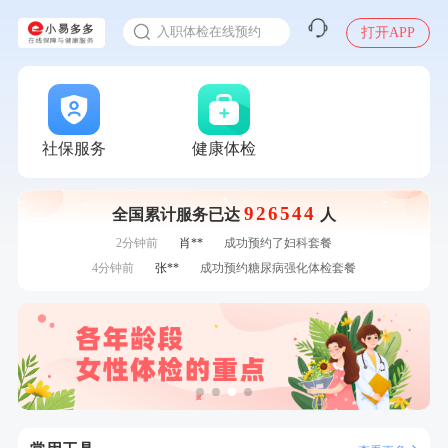
感染人偏肺病毒就会得肺炎吗
7分钟前
毛**
成功预约了尊享版孕前套餐（女）
入职体检在线预约
打开APP
7分钟前
毛**
购买了联创雅斯奶锅DF-CP103M
甲状腺癌怎么筛查
刚刚
周**
购买了BP3颈椎热敷枕
刚刚
周**
购买了BP3颈椎热敷枕
刚刚
苗**
成功预约了男性婚前体检基础套餐
刚刚
苗**
成功预约了男性婚前体检基础套餐
社保服务
健康体检
1分钟前
林**
成功预约糖尿病强化体检套餐
1分钟前
侯**
购买了汤臣倍健水飞蓟葛根丹参片（护肝片）1.02g*120片
926544
全国累计服务已达
人
2分钟前
罗**
购买了美的体重秤 MO-CW5 白色
2分钟前
肖**
成功预约了妇科套餐
4分钟前
张**
成功预约糖尿病强化体检套餐
4分钟前
林**
购买了小熊电烤箱 DKX-F10M6
6分钟前
王*
购买了公牛环球旅行转换器—L07
6分钟前
毛**
成功预约了尊享版孕前套餐（女）
7分钟前
毛**
成功预约了尊享版孕前套餐（女）
7分钟前
毛**
购买了联创雅斯奶锅DF-CP103M
刚刚
周**
购买了BP3颈椎热敷枕
刚刚
周**
购买了BP3颈椎热敷枕