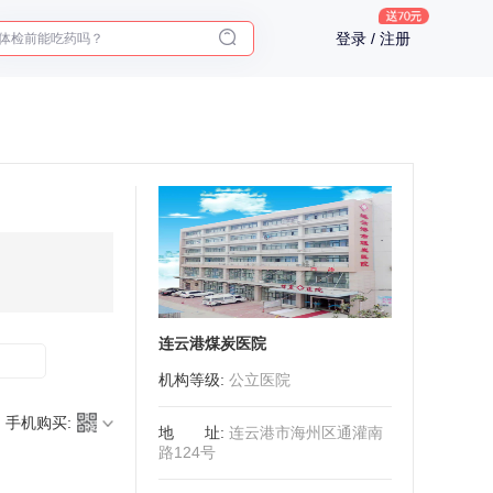
2025年了，给父母预约体检
体检前能吃药吗？
登录 / 注册
十大理由告诉你为什么要买保险
入职体检在线预约
2025年了，给父母预约体检
连云港煤炭医院
机构等级
:
公立医院
手机购买:
地址
:
连云港市海州区通灌南
路124号