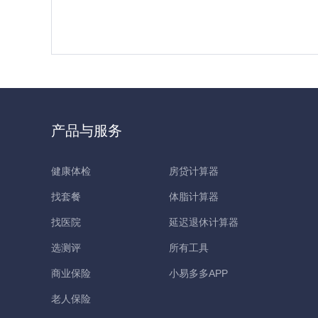
产品与服务
健康体检
房贷计算器
找套餐
体脂计算器
找医院
延迟退休计算器
选测评
所有工具
商业保险
小易多多APP
老人保险