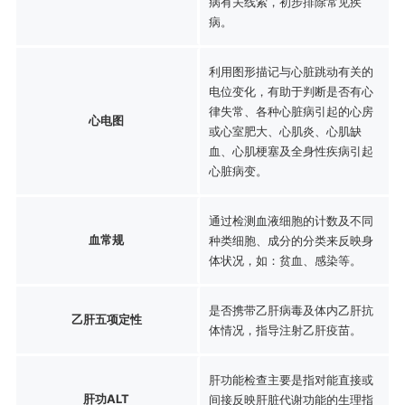
病有关线索，初步排除常见疾
病。
利用图形描记与心脏跳动有关的
电位变化，有助于判断是否有心
律失常、各种心脏病引起的心房
心电图
或心室肥大、心肌炎、心肌缺
血、心肌梗塞及全身性疾病引起
心脏病变。
通过检测血液细胞的计数及不同
血常规
种类细胞、成分的分类来反映身
体状况，如：贫血、感染等。
是否携带乙肝病毒及体内乙肝抗
乙肝五项定性
体情况，指导注射乙肝疫苗。
肝功能检查主要是指对能直接或
肝功ALT
间接反映肝脏代谢功能的生理指