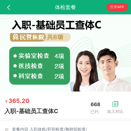
体检套餐
打开APP
365.20
￥
668
入职-基础员工查体C
加入对比
已约
套餐内容
入职体检/
肝胆检查/
胸肺部检查/