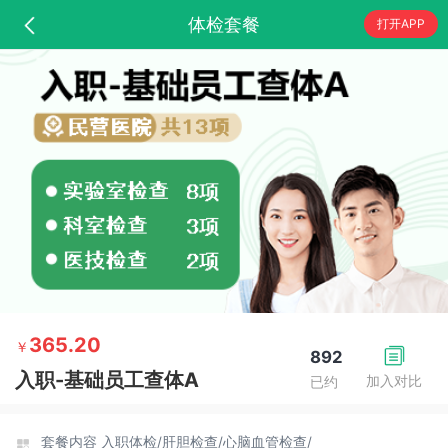
体检套餐
打开APP
365.20
￥
892
入职-基础员工查体A
加入对比
已约
套餐内容
入职体检/
肝胆检查/
心脑血管检查/