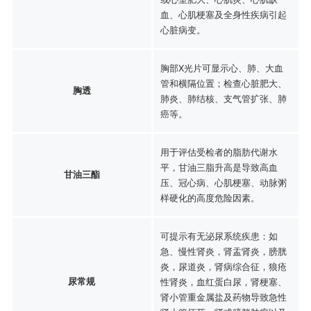
血、心肌梗塞及全身性疾病引起
心脏病变。
胸部X光片可显示心、肺、大血
管和横隔位置；检查心脏肥大、
胸透
肺炎、肺结核、支气管扩张、肺
癌等。
用于评估受检者的脂肪代谢水
平，甘油三脂升高是导致高血
甘油三酯
压、冠心病、心肌梗塞、动脉粥
样硬化的高度危险因素。
可提示有无泌尿系统疾患：如
急、慢性肾炎，肾盂肾炎，膀胱
炎，尿道炎，肾病综合征，狼疮
尿常规
性肾炎，血红蛋白尿，肾梗塞、
肾小管重金属盐及药物导致急性