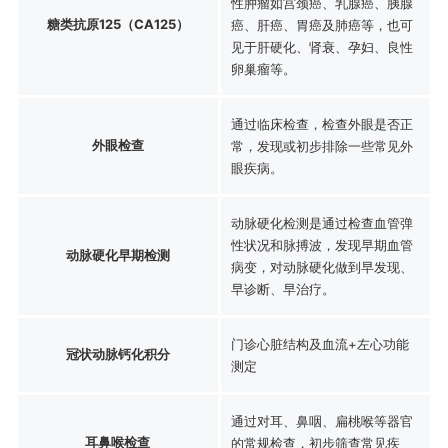
性肿瘤如宫颈癌、乳腺癌、胰腺
糖类抗原125（CA125）
癌、肝癌、胃癌及肺癌等，也可
见于肝硬化、肾衰、孕妇、良性
卵巢瘤等。
通过临床检查，检查外眼是否正
外眼检查
常，发现或初步排除一些常见外
眼疾病。
动脉硬化检测是通过检查血管弹
性状况和脉搏波，发现早期血管
动脉硬化早期检测
病变，对动脉硬化做到早发现、
早诊断、早治疗。
门诊心脏结构及血流+左心功能
冠状动脉钙化积分
测定
通过对耳、鼻咽、扁桃喉等器官
耳鼻喉检查
的常规检查，初步筛查常见疾