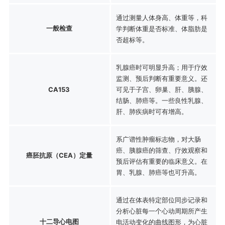
通过测量人体身高、体重等，科
一般检查
学判断体重是否标准、体脂肪是
否超标等。
乳腺癌时可明显升高；用于疗效
监测、预后判断有重要意义。还
CA153
可见于子宫、卵巢、肝、胰腺、
结肠、肺癌等。一些良性乳腺、
肝、肺疾病时可有增高。
系广谱性肿瘤标志物，对大肠
癌、胰腺癌的筛查、疗效观察和
癌胚抗原（CEA）定量
预后评估有重要的临床意义。在
胃、乳腺、肺癌等也可升高。
通过在体表特定部位同步记录和
分析心脏每一个心动周期所产生
十二导心电图
电活动变化的曲线图形，为心脏