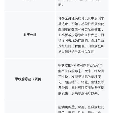
病。
许多全身性疾病可以从中发现早
期迹象。例如，感染性疾病会使
白细胞的数值和分类发生变化；
血液分析
血小板减少导致出血性疾患，而
贫血时表现为红细胞、血红蛋白
及红细胞压积偏低。白血病也可
从白细胞的异常得以发现
甲状腺B超检查可以帮助我们了
解甲状腺的形态、大小、组织回
声性质，发现甲状腺的病理变
甲状腺彩超（双侧）
化，包括结节、钙化、囊性变以
及肿瘤，同时可以监测这些疾病
的发生、发展以及治疗效果。
能明确胸壁、肺部、纵膈病灶的
部位，形态、性质，病灶大小、