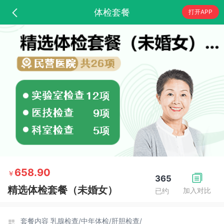
体检套餐
打开APP
658.90
￥
365
精选体检套餐（未婚女）
加入对比
已约
套餐内容
乳腺检查/
中年体检/
肝胆检查/