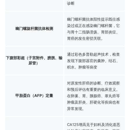
诊断
幽门螺杆菌抗体阳性提示既往感
染过或正在感染幽门螺杆菌，它
幽门螺旋杆菌抗体检测
与胃十二指肠溃疡、胃部炎症、
胃癌的发生密切关联。
通过彩色多普勒超声技术，检查
下腹部彩超（子宫附件、膀胱、输
发现下腹部器官的囊肿、结石、
尿管）
积水、肿瘤等病变
对原发性肝癌的诊断、疗效观察
和预后评估有重要的临床意义。
甲胎蛋白（AFP）定量
在卵巢、胃、胰腺癌、睾丸癌等
肿瘤及肝炎、肝硬化等疾病也有
异常发现。
CA125增高见于妇科及消化道恶