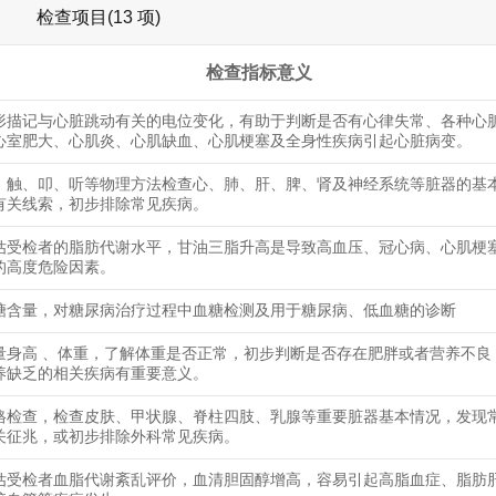
检查项目(13 项)
检查指标意义
形描记与心脏跳动有关的电位变化，有助于判断是否有心律失常、各种心
心室肥大、心肌炎、心肌缺血、心肌梗塞及全身性疾病引起心脏病变。
、触、叩、听等物理方法检查心、肺、肝、脾、肾及神经系统等脏器的基
有关线索，初步排除常见疾病。
估受检者的脂肪代谢水平，甘油三脂升高是导致高血压、冠心病、心肌梗
的高度危险因素。
糖含量，对糖尿病治疗过程中血糖检测及用于糖尿病、低血糖的诊断
量身高 、体重，了解体重是否正常，初步判断是否存在肥胖或者营养不良
养缺乏的相关疾病有重要意义。
格检查，检查皮肤、甲状腺、脊柱四肢、乳腺等重要脏器基本情况，发现
关征兆，或初步排除外科常见疾病。
估受检者血脂代谢紊乱评价，血清胆固醇增高，容易引起高脂血症、脂肪