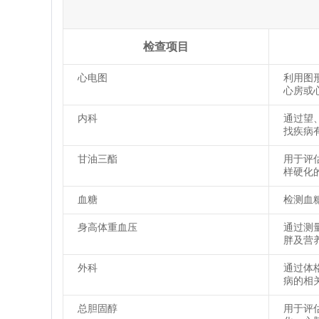
检查项目
心电图
利用图
心房或
内科
通过望
找疾病
甘油三酯
用于评
样硬化
血糖
检测血
身高体重血压
通过测
胖及营
外科
通过体
病的相
总胆固醇
用于评