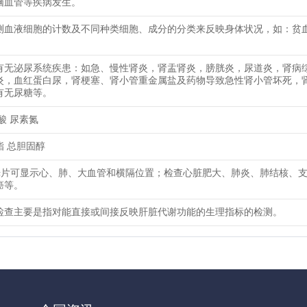
脑血管等疾病发生。
测血液细胞的计数及不同种类细胞、成分的分类来反映身体状况，如：贫
有无泌尿系统疾患：如急、慢性肾炎，肾盂肾炎，膀胱炎，尿道炎，肾病
炎，血红蛋白尿，肾梗塞、肾小管重金属盐及药物导致急性肾小管坏死，
有无尿糖等。
酸 尿素氮
酯 总胆固醇
光片可显示心、肺、大血管和横隔位置；检查心脏肥大、肺炎、肺结核、
癌等。
检查主要是指对能直接或间接反映肝脏代谢功能的生理指标的检测。