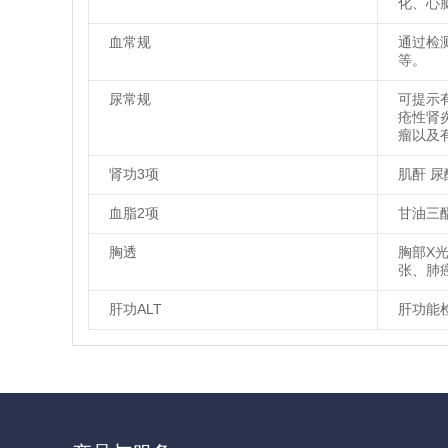
化、心
血常规
通过检
等。
尿常规
可提示
疮性肾
瘤以及
肾功3项
肌酐 尿
血脂2项
甘油三
胸透
胸部X
张、肺
肝功ALT
肝功能