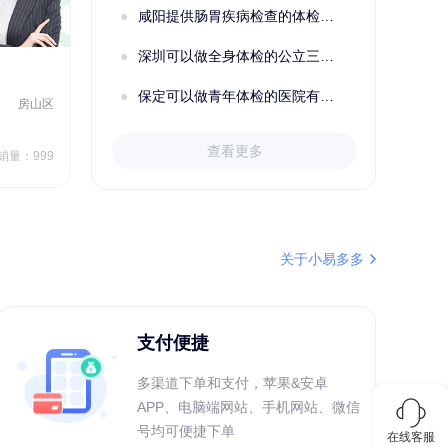
咸阳提供肠胃疾病检查的体检套餐有哪些？体检机构有哪些选择？如何预约？
购买了固本堂阿胶糕传统口味400g
深圳可以做全身体检的公立三甲医院及体检套餐汇总
2022定制C套餐 女未婚
女性
保定可以做青年体检的医院有哪些？有哪些套餐可以选择？
房山区
秦皇岛市第一医院体检中心
北戴河区
7
1709.40
查看更多
￥
销量：999
￥
销量：999
＋加入对比
关于小易多多
支付便捷
多渠道下单和支付，苹果&安卓
APP、电脑端网站、手机网站、微信
号均可便捷下单
在线客服