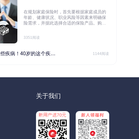
在规划家庭保险时，首先要根据家庭成员的
年龄、健康状况、职业风险等因素来明确保
险需求，并据此选择合适的保险产品。购买
保险应基于实际需求，选择不同的险种，避
免盲目投保。在预算有限的情况下，应合理
3351阅读
规划家庭财务预算，确保保险费用不会对家
庭日常开支造成压力，建议优先为家庭的主
要经济支柱投保。
40岁的这个疾病最需要注意！
1144阅读
关于我们