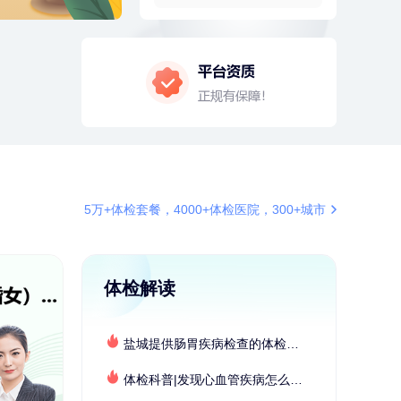
2分钟前
刘**
136xxxx8739
成功预约了心脑血管强化体检套餐
4分钟前
毛**
137xxxx0654
成功预约了尊享版孕前套餐（女）
4分钟前
毛**
138xxxx7616
购买了汤臣倍健多维男士多种维生
素矿物质片1.5g*60片*2瓶
6分钟前
何*
196xxxx0519
购买了K3颈椎按摩仪（浅灰色）
6分钟前
陈**
137xxxx2272
5万+体检套餐，4000+体检医院，300+城市
成功预约了精英体检套餐
7分钟前
肖**
153xxxx7553
成功预约了坐班族体检套餐（男）
体检解读
7分钟前
姜**
147xxxx9029
购买了五常稻花香2号大米
盐城提供肠胃疾病检查的体检套餐有哪些？体检机构有哪些选择？如何预约？
刚刚
陆**
157xxxx7083
购买了固本堂阿胶糕传统口味400g
体检科普|发现心血管疾病怎么办？
刚刚
陆**
157xxxx7083