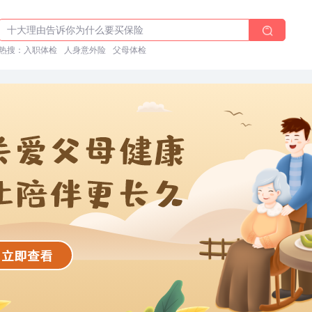
体检前能吃药吗？
十大理由告诉你为什么要买保险
热搜：
入职体检在线预约
入职体检
人身意外险
父母体检