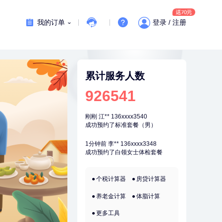
7分钟前
姜**
147xxxx9029
购买了五常稻花香2号大米
我的订单
登录 / 注册
刚刚
陆**
157xxxx7083
购买了固本堂阿胶糕传统口味400g
刚刚
陆**
157xxxx7083
购买了固本堂阿胶糕传统口味400g
累计服务人数
刚刚
江**
136xxxx3540
926541
成功预约了标准套餐（男）
刚刚
江**
136xxxx3540
成功预约了标准套餐（男）
1分钟前
李**
136xxxx3348
成功预约了白领女士体检套餐
1分钟前
侯**
149xxxx5575
个税计算器
房贷计算器
购买了汤臣倍健水飞蓟葛根丹参片
（护肝片）1.02g*120片
养老金计算
体脂计算
2分钟前
姜**
147xxxx9029
购买了五常稻花香2号大米
更多工具